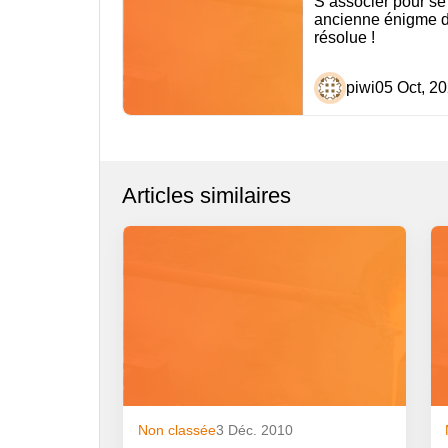
S’associer pour se
l’article
ancienne énigme de
résolue !
piwi
05 Oct, 2
Articles similaires
Non classée
3 Déc. 2010