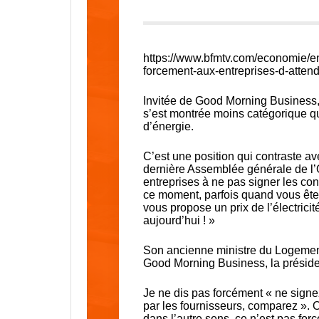
https://www.bfmtv.com/economie/e
forcement-aux-entreprises-d-atten
Invitée de Good Morning Business,
s’est montrée moins catégorique 
d’énergie.
C’est une position qui contraste av
dernière Assemblée générale de l’O
entreprises à ne pas signer les con
ce moment, parfois quand vous êtes u
vous propose un prix de l’électrici
aujourd’hui ! »
Son ancienne ministre du Logemen
Good Morning Business, la préside
Je ne dis pas forcément « ne signez
par les fournisseurs, comparez
». O
dans l’autre sens, ce n’est pas for