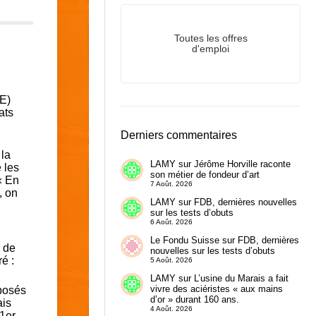
Toutes les offres
d'emploi
RE)
ats
Derniers commentaires
 la
LAMY
sur
Jérôme Horville raconte
 les
son métier de fondeur d’art
« En
7 Août. 2026
, on
LAMY
sur
FDB, dernières nouvelles
sur les tests d’obuts
6 Août. 2026
Le Fondu Suisse
sur
FDB, dernières
 de
nouvelles sur les tests d’obuts
é :
5 Août. 2026
LAMY
sur
L’usine du Marais a fait
vivre des aciéristes « aux mains
oposés
d’or » durant 160 ans.
ais
4 Août. 2026
 1er