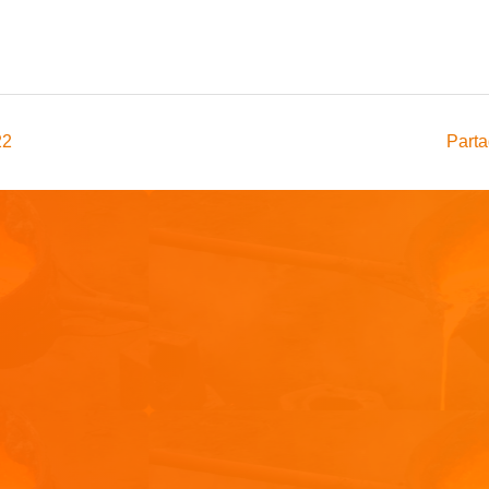
22
Parta