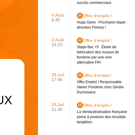
succès commerciaux
4,Août
Offre d'emploi !
8:35
Hugo Garin : Prochaine étape :
direction Firminy !
2,Août
Offre d'emploi !
16:23
Stage Bac +5 : Étude de
fabrication des noyaux de
fonderie par une voie
alternative F/H
28,Juil
Offre d'emploi !
17:06
Offre Emploi / Responsable
Atelier Fonderie chez Gindre
Duchavany
UX
24,Juil
Offre d'emploi !
21:40
La réindustrialisation française
peine à produire des résultats
tangibles.