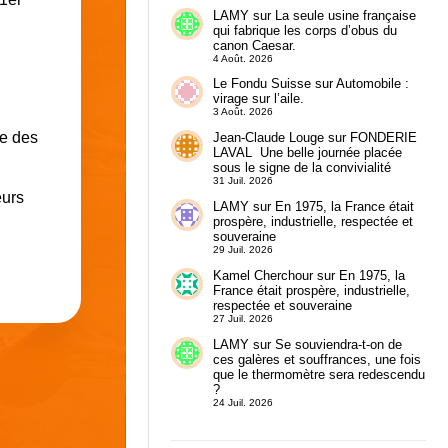
LAMY
sur
La seule usine française
qui fabrique les corps d’obus du
canon Caesar.
4 Août. 2026
Le Fondu Suisse
sur
Automobile :
virage sur l’aile.
3 Août. 2026
re des
Jean-Claude Louge
sur
FONDERIE
LAVAL Une belle journée placée
sous le signe de la convivialité
31 Juil. 2026
eurs
LAMY
sur
En 1975, la France était
prospère, industrielle, respectée et
souveraine
29 Juil. 2026
Kamel Cherchour
sur
En 1975, la
France était prospère, industrielle,
respectée et souveraine
27 Juil. 2026
LAMY
sur
Se souviendra-t-on de
ces galères et souffrances, une fois
que le thermomètre sera redescendu
?
24 Juil. 2026