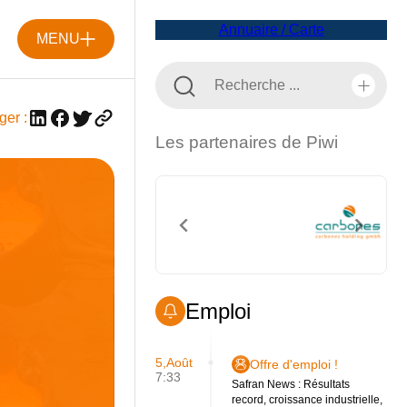
Annuaire / Carte
MENU
ger :
Les partenaires de Piwi
Emploi
5,Août
Offre d'emploi !
7:33
Safran News : Résultats
record, croissance industrielle,