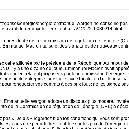
ntreprises/energie/energie-emmanuel-wargon-ne-conseille-pas-
dre-avant-de-renouveler-leur-contrat_AV-202210030214.html
 la présidente de la Commission de régulation de l’énergie (C
qu’Emmanuel Macron au sujet des signatures de nouveaux contr
ec celle affichée par le président de la République. Au retour de
NU il y a une dizaine de jours,
Emmanuel Macron avait appelé
trats
qui leur étaient proposées par leur fournisseur d’énergie : 
ne petite entreprise, une collectivité locale, un bailleur social
té pour renégocier vos contrats à des prix fous: ne les signez pas
t Emmanuelle Wargon adopte un discours plus modéré. Invitée
nte de la Commission de régulation de l’énergie (CRE) a déclar
 pas ». Je dis « r
egardez bien les conditions qui vous sont pr
n est dans une période très troublée sur les prix de l’énergie m
cément un bon calcul que d’attendre la dernière minute jusqu’au