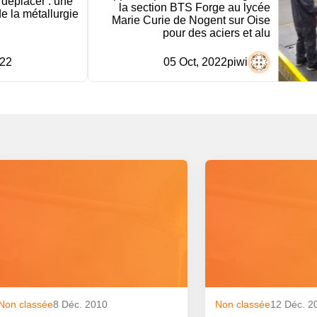
 déplacer : une
la section BTS Forge au lycée
 la métallurgie
Marie Curie de Nogent sur Oise
pour des aciers et alu
022
05 Oct, 2022
piwi
Non classée
8 Déc. 2010
Non classée
12 Déc. 2