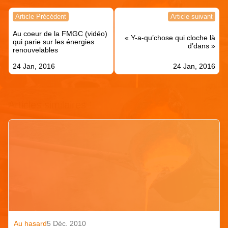
Navigation
Article Précédent
Article suivant
de
Au coeur de la FMGC (vidéo)
l’article
« Y-a-qu’chose qui cloche là
qui parie sur les énergies
d’dans »
renouvelables
24 Jan, 2016
24 Jan, 2016
Articles similaires
Au hasard
5 Déc. 2010