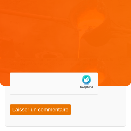
Nom
*
E-mail
*
Site web
Enregistrer mon nom, mon e-mail et mon site dans le
navigateur pour mon prochain commentaire.