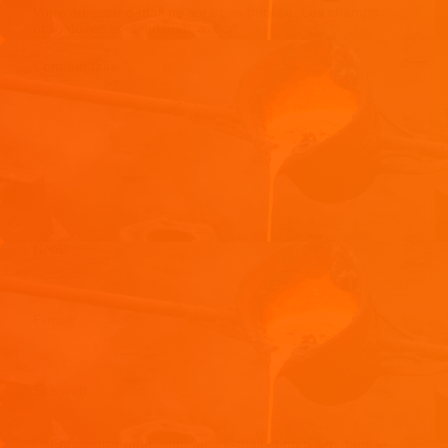
Votre adresse e-mail ne sera pas publiée.
Les champs
obligatoires sont indiqués avec
*
Commentaire
*
Nom
*
E-mail
*
Site web
Enregistrer mon nom, mon e-mail et mon site dans le