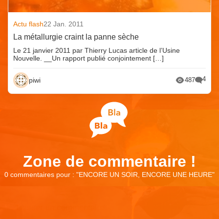
Actu flash
22 Jan. 2011
La métallurgie craint la panne sèche
Le 21 janvier 2011 par Thierry Lucas article de l’Usine
Nouvelle. __Un rapport publié conjointement […]
4
piwi
487
Zone de commentaire !
0 commentaires pour : "
ENCORE UN SOIR, ENCORE UNE HEURE
"
Laisser un commentaire