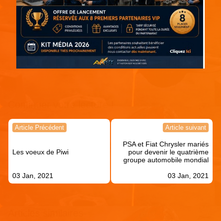
Continuer votre lecture !
Navigation
Article Précédent
Article suivant
de
PSA et Fiat Chrysler mariés
l’article
Les voeux de Piwi
pour devenir le quatrième
groupe automobile mondial
03 Jan, 2021
03 Jan, 2021
Articles similaires