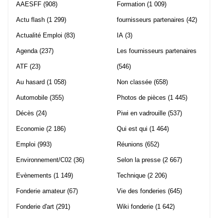
AAESFF
(908)
Formation
(1 009)
Actu flash
(1 299)
fournisseurs partenaires
(42)
Actualité Emploi
(83)
IA
(3)
Agenda
(237)
Les fournisseurs partenaires
ATF
(23)
(546)
Au hasard
(1 058)
Non classée
(658)
Automobile
(355)
Photos de pièces
(1 445)
Décès
(24)
Piwi en vadrouille
(537)
Economie
(2 186)
Qui est qui
(1 464)
Emploi
(993)
Réunions
(652)
Environnement/C02
(36)
Selon la presse
(2 667)
Evènements
(1 149)
Technique
(2 206)
Fonderie amateur
(67)
Vie des fonderies
(645)
Fonderie d'art
(291)
Wiki fonderie
(1 642)