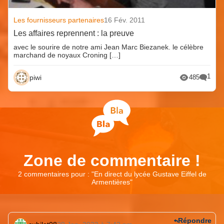
Les fournisseurs partenaires
16 Fév. 2011
Les affaires reprennent : la preuve
avec le sourire de notre ami Jean Marc Biezanek. le célèbre
marchand de noyaux Croning […]
1
piwi
485
Zone de commentaire !
2 commentaires pour : "
En direct du lycée Gustave Eiffel de
Armentières
"
Répondre