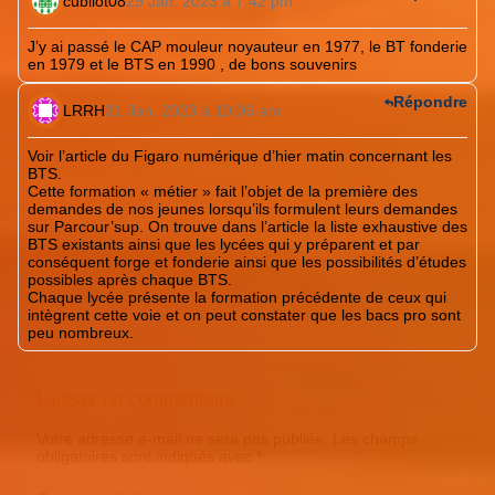
cubilot08
29 Jan. 2023 à 7:42 pm
J’y ai passé le CAP mouleur noyauteur en 1977, le BT fonderie
en 1979 et le BTS en 1990 , de bons souvenirs
Répondre
LRRH
31 Jan. 2023 à 10:06 am
Voir l’article du Figaro numérique d’hier matin concernant les
BTS.
Cette formation « métier » fait l’objet de la première des
demandes de nos jeunes lorsqu’ils formulent leurs demandes
sur Parcour’sup. On trouve dans l’article la liste exhaustive des
BTS existants ainsi que les lycées qui y préparent et par
conséquent forge et fonderie ainsi que les possibilités d’études
possibles après chaque BTS.
Chaque lycée présente la formation précédente de ceux qui
intègrent cette voie et on peut constater que les bacs pro sont
peu nombreux.
Laisser un commentaire
Votre adresse e-mail ne sera pas publiée.
Les champs
obligatoires sont indiqués avec
*