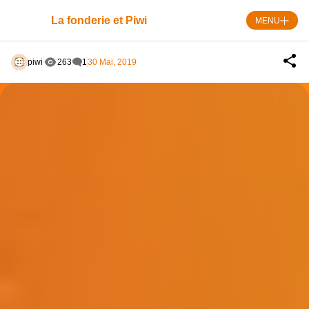
Skip
to
La fonderie et Piwi
MENU
content
piwi
263
1
30 Mai, 2019