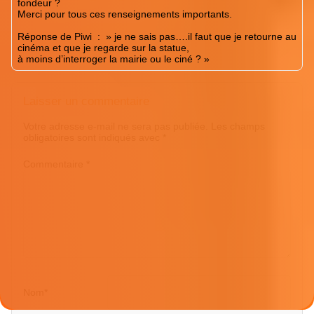
fondeur ?
Merci pour tous ces renseignements importants.
Réponse de Piwi
: » je ne sais pas….il faut que je retourne au
cinéma et que je regarde sur la statue,
à moins d’interroger la mairie ou le ciné ? »
Laisser un commentaire
Votre adresse e-mail ne sera pas publiée.
Les champs
obligatoires sont indiqués avec
*
Commentaire
*
Nom
*