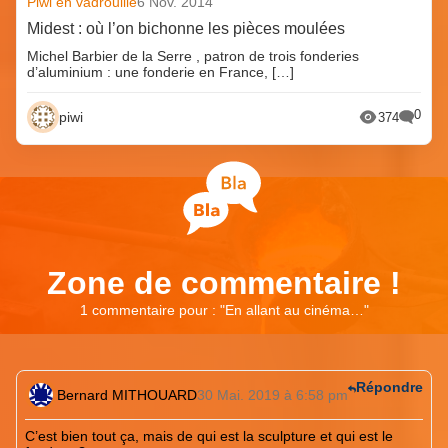
Piwi en vadrouille
6 Nov. 2014
Midest : où l’on bichonne les pièces moulées
Michel Barbier de la Serre , patron de trois fonderies
d’aluminium : une fonderie en France, […]
0
piwi
374
Zone de commentaire !
1 commentaire pour : "
En allant au cinéma…
"
Répondre
Bernard MITHOUARD
30 Mai. 2019 à 6:58 pm
C’est bien tout ça, mais de qui est la sculpture et qui est le