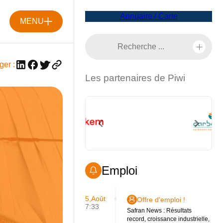
Annuaire / Carte
MENU
ger :
Les partenaires de Piwi
Emploi
5,Août
Offre d'emploi !
7:33
Safran News : Résultats
record, croissance industrielle,