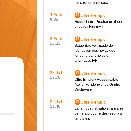
succès commerciaux
4,Août
Offre d'emploi !
8:35
Hugo Garin : Prochaine étape :
direction Firminy !
2,Août
Offre d'emploi !
16:23
Stage Bac +5 : Étude de
fabrication des noyaux de
fonderie par une voie
alternative F/H
28,Juil
Offre d'emploi !
17:06
Offre Emploi / Responsable
Atelier Fonderie chez Gindre
Duchavany
24,Juil
Offre d'emploi !
21:40
La réindustrialisation française
peine à produire des résultats
tangibles.