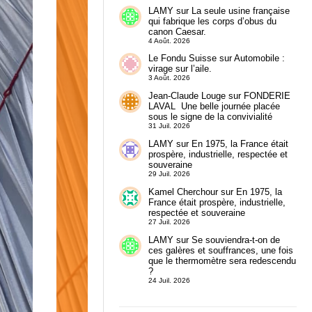
LAMY
sur
La seule usine française
qui fabrique les corps d’obus du
canon Caesar.
4 Août. 2026
Le Fondu Suisse
sur
Automobile :
virage sur l’aile.
3 Août. 2026
Jean-Claude Louge
sur
FONDERIE
LAVAL Une belle journée placée
sous le signe de la convivialité
31 Juil. 2026
LAMY
sur
En 1975, la France était
prospère, industrielle, respectée et
souveraine
29 Juil. 2026
Kamel Cherchour
sur
En 1975, la
France était prospère, industrielle,
respectée et souveraine
27 Juil. 2026
LAMY
sur
Se souviendra-t-on de
ces galères et souffrances, une fois
que le thermomètre sera redescendu
?
24 Juil. 2026