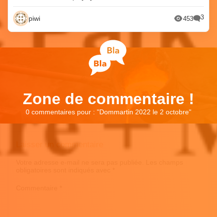
3
piwi
453
Zone de commentaire !
0 commentaires pour : "
Dommartin 2022 le 2 octobre
"
Laisser un commentaire
Votre adresse e-mail ne sera pas publiée.
Les champs
obligatoires sont indiqués avec
*
Commentaire
*