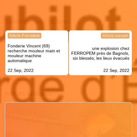
Continuer votre lecture !
Navigation
Article Précédent
Article suivant
de
Fonderie Vincent (69)
l’article
une explosion chez
recherche mouleur main et
FERROPEM près de Bagnols,
mouleur machine
six blessés, les lieux évacués
automatique
22 Sep, 2022
22 Sep, 2022
Articles similaires