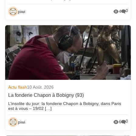
0
piwi
4
Actu flash
10 Août. 2026
La fonderie Chapon à Bobigny (93)
L’insolite du jour: la fonderie Chapon à Bobigny, dans Paris
est à vous – 19/02 […]
0
piwi
6