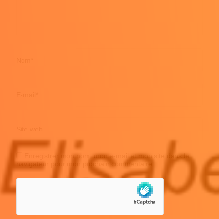
Nom
*
E-mail
*
Site web
Enregistrer mon nom, mon e-mail et mon site dans le
navigateur pour mon prochain commentaire.