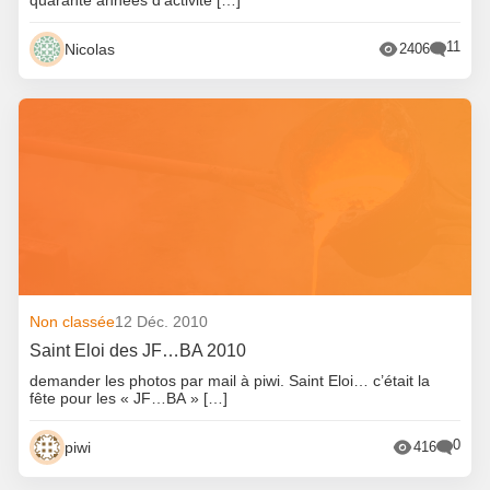
11
Nicolas
2406
Non classée
12 Déc. 2010
Saint Eloi des JF…BA 2010
demander les photos par mail à piwi. Saint Eloi… c’était la
fête pour les « JF…BA » […]
0
piwi
416