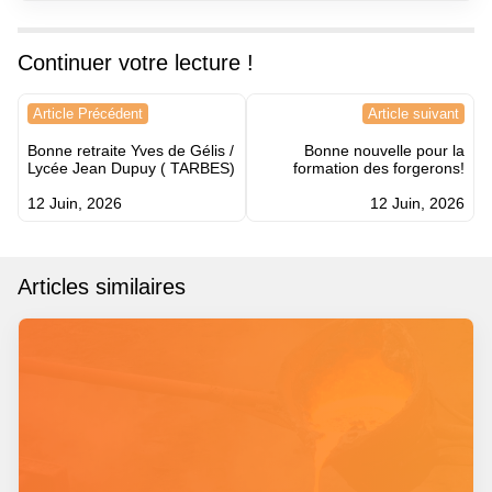
Continuer votre lecture !
Navigation
Article Précédent
Article suivant
de
Bonne retraite Yves de Gélis /
Bonne nouvelle pour la
l’article
Lycée Jean Dupuy ( TARBES)
formation des forgerons!
12 Juin, 2026
12 Juin, 2026
Articles similaires