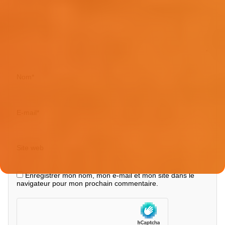
Nom
*
E-mail
*
Site web
Enregistrer mon nom, mon e-mail et mon site dans le
navigateur pour mon prochain commentaire.