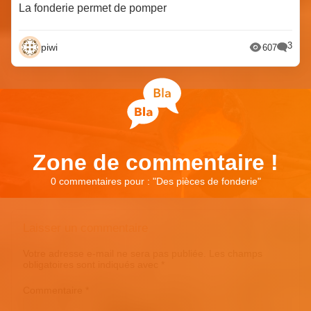
La fonderie permet de pomper
3
piwi
607
Zone de commentaire !
0 commentaires pour : "
Des pièces de fonderie
"
Laisser un commentaire
Votre adresse e-mail ne sera pas publiée.
Les champs
obligatoires sont indiqués avec
*
Commentaire
*