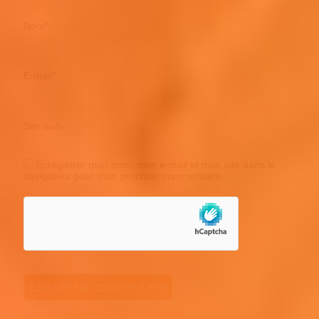
Nom
*
E-mail
*
Site web
Enregistrer mon nom, mon e-mail et mon site dans le
navigateur pour mon prochain commentaire.