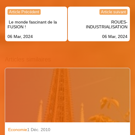
Navigation
Article Précédent
Article suivant
de
Le monde fascinant de la
ROUES-
l’article
FUSION !
INDUSTRIALISATION
06 Mar, 2024
06 Mar, 2024
Articles similaires
Economie
1 Déc. 2010