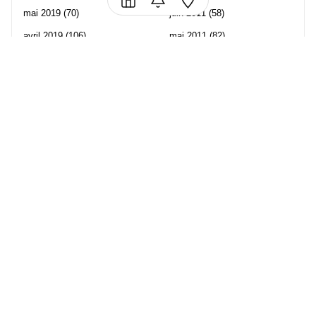
mai 2019
(70)
juin 2011
(58)
avril 2019
(106)
mai 2011
(82)
mars 2019
(102)
avril 2011
(70)
février 2019
(95)
mars 2011
(71)
janvier 2019
(73)
février 2011
(65)
décembre 2018
(65)
janvier 2011
(82)
novembre 2018
(107)
décembre 2010
(68)
octobre 2018
(96)
Les partenaire de Piwi