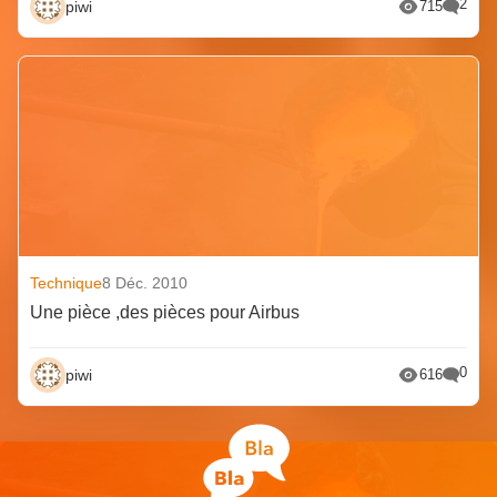
2
piwi
715
Technique
8 Déc. 2010
Une pièce ,des pièces pour Airbus
0
piwi
616