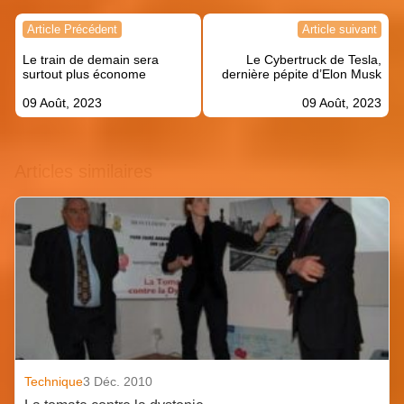
Navigation
Article Précédent
Article suivant
de
Le train de demain sera
Le Cybertruck de Tesla,
l’article
surtout plus économe
dernière pépite d’Elon Musk
09 Août, 2023
09 Août, 2023
Articles similaires
Technique
3 Déc. 2010