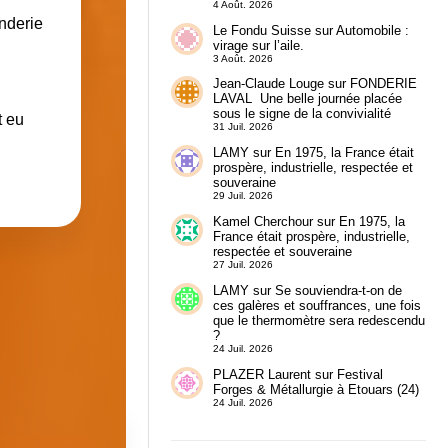
4 Août. 2026
onderie
Le Fondu Suisse
sur
Automobile :
virage sur l’aile.
3 Août. 2026
Jean-Claude Louge
sur
FONDERIE
LAVAL Une belle journée placée
sous le signe de la convivialité
t eu
31 Juil. 2026
LAMY
sur
En 1975, la France était
prospère, industrielle, respectée et
souveraine
29 Juil. 2026
Kamel Cherchour
sur
En 1975, la
France était prospère, industrielle,
respectée et souveraine
27 Juil. 2026
LAMY
sur
Se souviendra-t-on de
ces galères et souffrances, une fois
que le thermomètre sera redescendu
?
24 Juil. 2026
PLAZER Laurent
sur
Festival
Forges & Métallurgie à Etouars (24)
24 Juil. 2026