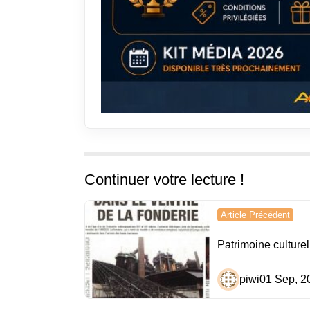
Continuer votre lecture !
Navigation
Article Précédent
de
Patrimoine culture
l’article
piwi
01 Sep, 2