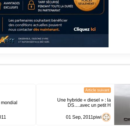
Article suivant
Une hybride « diesel » : la
l mondial
DS….avec un petit H
011
01 Sep, 2011
piwi