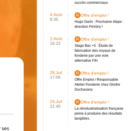
succès commerciaux
4,Août
Offre d'emploi !
8:35
Hugo Garin : Prochaine étape :
direction Firminy !
2,Août
Offre d'emploi !
16:23
Stage Bac +5 : Étude de
fabrication des noyaux de
fonderie par une voie
alternative F/H
28,Juil
Offre d'emploi !
17:06
Offre Emploi / Responsable
Atelier Fonderie chez Gindre
Duchavany
24,Juil
Offre d'emploi !
21:40
La réindustrialisation française
peine à produire des résultats
tangibles.
r ses