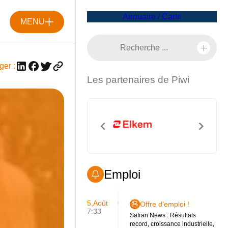
Annuaire / Carte
MENU
ger :
Les partenaires de Piwi
Emploi
5,Août
Offre d'emploi !
7:33
Safran News : Résultats
record, croissance industrielle,