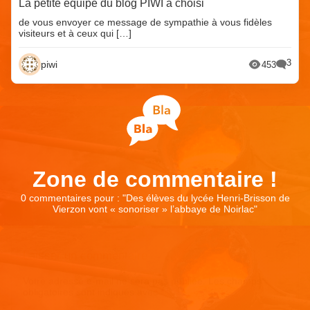
La petite équipe du blog PIWI a choisi
de vous envoyer ce message de sympathie à vous fidèles
visiteurs et à ceux qui […]
3
piwi
453
Zone de commentaire !
0 commentaires pour : "
Des élèves du lycée Henri-Brisson de
Vierzon vont « sonoriser » l’abbaye de Noirlac
"
Laisser un commentaire
Votre adresse e-mail ne sera pas publiée.
Les champs
obligatoires sont indiqués avec
*