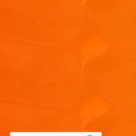
Commentaire
*
Nom
*
E-mail
*
Site web
Enregistrer mon nom, mon e-mail et mon site dans le
navigateur pour mon prochain commentaire.