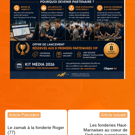
Continuer votre lecture !
Navigation
Article Précédent
Article suivant
de
Les fonderies Haut-
l’article
Le zamak à la fonderie Roger
Marnaises au coeur de
(77)
l’industrie européenne