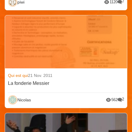
7
piwi
1120
Qui est qui
21 Nov. 2011
La fonderie Messier
2
Nicolas
562