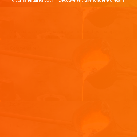
Laisser un commentaire
Votre adresse e-mail ne sera pas publiée.
Les champs
obligatoires sont indiqués avec
*
Commentaire
*
Nom
*
E-mail
*