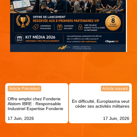
Continuer votre lecture !
Navigation
Article Précédent
Article suivant
de
Offre emploi chez Fonderie
l’article
En difficulté, Europlasma veut
Alstom IBRE : Responsable
céder ses activités militaires
Industriel Expertise Fonderie
17 Juin, 2026
17 Juin, 2026