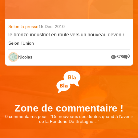
Selon la presse
15 Déc. 2010
le bronze industriel en route vers un nouveau devenir
Selon l’Union
0
Nicolas
678
Zone de commentaire !
0 commentaires pour : "
De nouveaux des doutes quand à l’avenir
de la Fonderie De Bretagne…
"