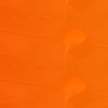
Laisser un commentaire
Votre adresse e-mail ne sera pas publiée.
Les champs
obligatoires sont indiqués avec
*
Commentaire
*
Nom
*
E-mail
*
Site web