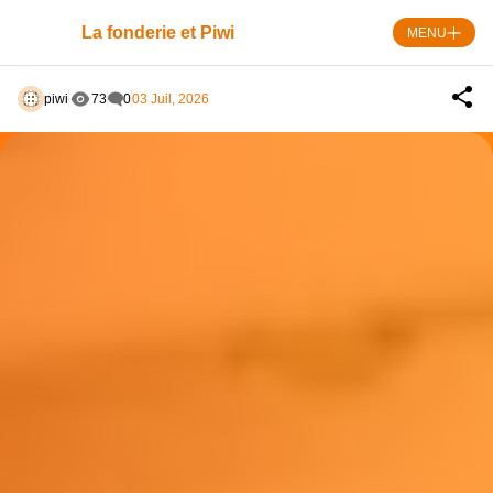
Skip
to
La fonderie et Piwi
MENU
content
piwi
73
0
03 Juil, 2026