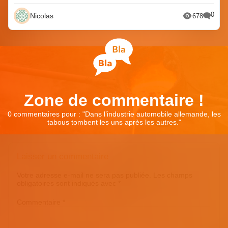
0
Nicolas
678
Zone de commentaire !
0 commentaires pour : "
Dans l’industrie automobile allemande, les
tabous tombent les uns après les autres.
"
Laisser un commentaire
Votre adresse e-mail ne sera pas publiée.
Les champs
obligatoires sont indiqués avec
*
Commentaire
*