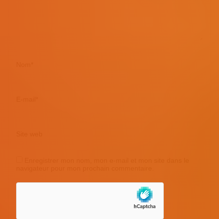
Nom
*
E-mail
*
Site web
Enregistrer mon nom, mon e-mail et mon site dans le
navigateur pour mon prochain commentaire.