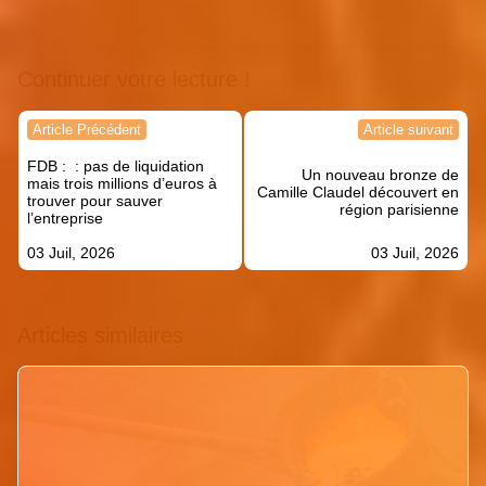
Continuer votre lecture !
Navigation
Article Précédent
Article suivant
de
FDB : : pas de liquidation
l’article
Un nouveau bronze de
mais trois millions d’euros à
Camille Claudel découvert en
trouver pour sauver
région parisienne
l’entreprise
03 Juil, 2026
03 Juil, 2026
Articles similaires