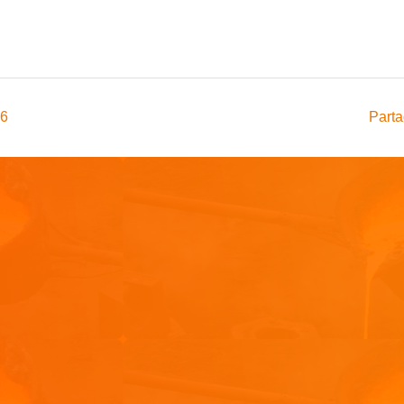
16
Parta