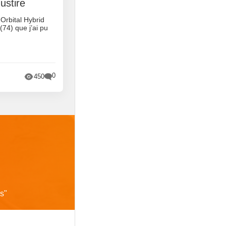
ustire
 Orbital Hybrid
74) que j’ai pu
0
450
rs
"