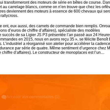
n qui transformeront des moteurs de série en bêtes de course. Dan
et au carrelage blancs, comme on n’en trouve que chez les orfè
itres deviennent des moteurs à essence de 600 chevaux qui ser
rallycross.
se ont, eux aussi, des carnets de commande bien remplis. Onro
ons d’euros de chiffre d’affaires), spécialiste des modèles
e succès de sa Ligier JS P3 présentée l’an passé aux 24 Heure
mmandes en 2015, nous en avons reçu 35 », se félicite Benoît 
 L’industriel a réorganisé son atelier pour accélérer la cadence,
ndurance par série de quatre. Même sentiment d’urgence chez 
e chiffre d’affaires). Le constructeur de monoplaces est l’un
…
Accéder aux commentaires (1)