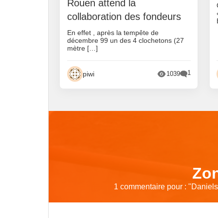
Rouen attend la
collaboration des fondeurs
En effet , après la tempête de
décembre 99 un des 4 clochetons (27
mètre […]
1
piwi
1039
Zon
1 commentaire pour : "
Daniels