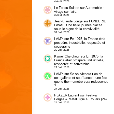
4 Août. 2026
Le Fondu Suisse
sur
Automobile :
virage sur l’aile.
3 Août. 2026
Jean-Claude Louge
sur
FONDERIE
LAVAL Une belle journée placée
sous le signe de la convivialité
31 Juil. 2026
LAMY
sur
En 1975, la France était
prospère, industrielle, respectée et
souveraine
29 Juil. 2026
Kamel Cherchour
sur
En 1975, la
France était prospère, industrielle,
respectée et souveraine
27 Juil. 2026
LAMY
sur
Se souviendra-t-on de
ces galères et souffrances, une fois
que le thermomètre sera redescendu
?
24 Juil. 2026
PLAZER Laurent
sur
Festival
Forges & Métallurgie à Etouars (24)
24 Juil. 2026