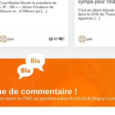
sympa pour l’ind
C’est Martial Moulin le président de
« JF…BA » – Jehan Fondeurs de
C’est en allant déposé
Beauce et…d’ Ailleurs qui […]
dans le CFAI de Thyes(
apprécier […]
0
piwi
piwi
487
e de commentaire !
on parmi les PME qui gravitent autour du circuit de Magny-Cou