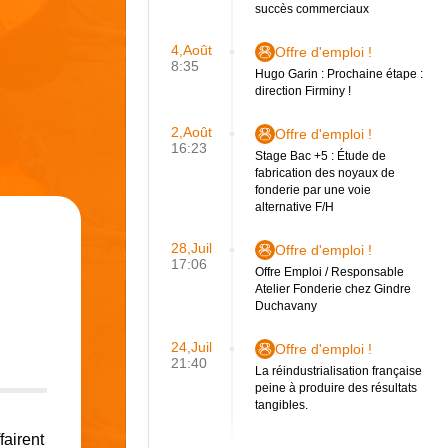
succès commerciaux
4,Août
Offre d'emploi !
8:35
Hugo Garin : Prochaine étape :
direction Firminy !
2,Août
Offre d'emploi !
16:23
Stage Bac +5 : Étude de
fabrication des noyaux de
fonderie par une voie
alternative F/H
28,Juil
Offre d'emploi !
17:06
Offre Emploi / Responsable
Atelier Fonderie chez Gindre
Duchavany
24,Juil
Offre d'emploi !
21:40
La réindustrialisation française
peine à produire des résultats
tangibles.
fairent