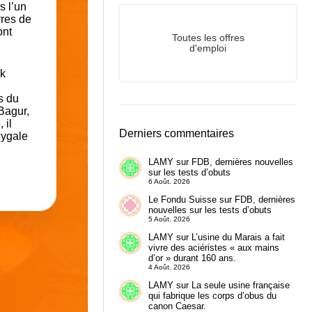
s l’un
vres de
ont
Toutes les offres
d'emploi
ak
s du
Bagur,
 il
Derniers commentaires
Mygale
LAMY
sur
FDB, dernières nouvelles
sur les tests d’obuts
6 Août. 2026
Le Fondu Suisse
sur
FDB, dernières
nouvelles sur les tests d’obuts
5 Août. 2026
LAMY
sur
L’usine du Marais a fait
vivre des aciéristes « aux mains
d’or » durant 160 ans.
4 Août. 2026
LAMY
sur
La seule usine française
qui fabrique les corps d’obus du
canon Caesar.