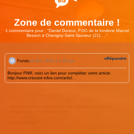
Zone de commentaire !
1 commentaire pour : "
Daniel Dureux, P.DG de la fonderie Marcel
Besson à Chevigny-Saint-Sauveur (21)….
"
Répondre
Fondu
24 Nov. 2011 à 1:25 pm
Bonjour PIWI, voici un lien pour compléter votre article:
http://www.creusot-infos.com/articl
…
Laisser un commentaire
Votre adresse e-mail ne sera pas publiée.
Les champs
obligatoires sont indiqués avec
*
Commentaire
*