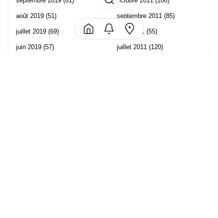
septembre 2019
(61)
octobre 2011
(108)
août 2019
(51)
septembre 2011
(85)
juillet 2019
(69)
août 2011
(55)
juin 2019
(57)
juillet 2011
(120)
mai 2019
(70)
juin 2011
(58)
avril 2019
(106)
mai 2011
(82)
mars 2019
(102)
avril 2011
(70)
février 2019
(95)
mars 2011
(71)
janvier 2019
(73)
février 2011
(65)
décembre 2018
(65)
janvier 2011
(82)
novembre 2018
(107)
décembre 2010
(68)
octobre 2018
(96)
Les partenaire de Piwi