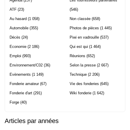
Agenda
(237)
Les fournisseurs partenaires
ATF
(23)
(546)
Au hasard
(1 058)
Non classée
(658)
Automobile
(355)
Photos de pièces
(1 445)
Décès
(24)
Piwi en vadrouille
(537)
Economie
(2 186)
Qui est qui
(1 464)
Emploi
(993)
Réunions
(652)
Environnement/C02
(36)
Selon la presse
(2 667)
Evènements
(1 149)
Technique
(2 206)
Fonderie amateur
(67)
Vie des fonderies
(645)
Fonderie d'art
(291)
Wiki fonderie
(1 642)
Forge
(40)
Articles par années