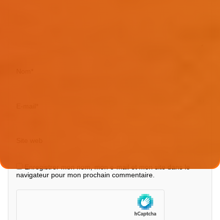
Nom
*
E-mail
*
Site web
Enregistrer mon nom, mon e-mail et mon site dans le
navigateur pour mon prochain commentaire.