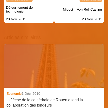
de
Détournement de
l’article
Midest – Von Roll Casting
technologie,
23 Nov, 2011
23 Nov, 2011
Articles similaires
Economie
1 Déc. 2010
la flèche de la cathédrale de Rouen attend la
collaboration des fondeurs