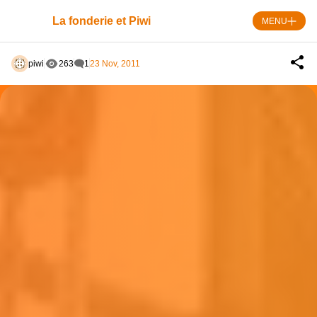
Skip
to
La fonderie et Piwi
MENU
content
piwi
263
1
23 Nov, 2011