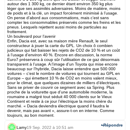
autour des 1 300 kg, ce dernier étant environ 350 kg plus
léger que ses assimilés adversaires. Moins de matière, moins
de poids et à la clé, un impact forcément minimisé à l’usage.
On pense d’abord aux consommations, mais c’est sans
compter les consommables préservés comme les freins et les
pneus. Lesquels rejettent aussi moins de particules au
frottement.
Un boulevard pour l’avenir
Enfin, Dacia est, avec sa maison mère Renault, le seul
constructeur à jouer la carte du GPL. Un choix ô combien
judicieux qui fait baisser les rejets de CO2 de 10 % et un coût
à l’usage d’environ 40 %. Encore en discussion, la norme
Euro7 préservera à coup sûr l’utilisation de ce gaz désormais
transparent à l’usage. A l’image d’un Toyota qui mise encore
beaucoup sur l’hybride, Dacia laisse entendre que 500 000
voitures – c’est le nombre de voitures qui tournent au GPL en
Europe – qui émettent 10 % de CO2 en moins valent mieux,
pour le climat, que quelques dizaines de milliers d’électriques.
Sans se priver de couvrir ce segment avec sa Spring. Plus
proche de la voiturette que d’une automobile moderne, la
roumaine a malgré tout séduit 40 000 clients sur le Vieux
Continent et reste à ce jour l’électrique la moins chère du
marché. « Dacia deviendra électrique quand il faudra le
devenir, mais pas avant », assure-t-on en interne. Comme
toujours, au bon moment.
Répondre
Lamy
19 Sep. 2022 à 10:51 am