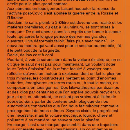
déclic pour le plus grand nombre.
Aux pénuries en tous genres faisant hoqueter la reprise de
l’activité post-Covid s’est ajoutée la guerre entre la Russie et
l’Ukraine.
Soudain, le sans-plomb à 3 €/litre est devenu une réalité et les
matières premières, du gaz à l’aluminium, se sont mises à
manquer. De quoi ancrer dans les esprits une bonne fois pour
toute, qu’après la longue période des vannes grandes
ouvertes, il va désormais falloir “faire plus avec moins”. Un
nouveau mantra qui vaut aussi pour le secteur automobile, fût-
il le petit bout de la lorgnette.
Dacia, de low cost à cool
Pourtant, à voir la surenchère dans la voiture électrique, on se
dit que le salut n’est pas pour maintenant. En voulant doter
leurs “zéro émission” de la même faculté à voyager sans
réfléchir qu’avec un moteur à explosion dont on fait le plein en
trois minutes, les constructeurs mettent au point d’énormes
batteries, énergivores en terres rares ou, à tout le moins, en
composants en tous genres. Des kilowattheures par dizaines
et des kilos par centaines que l’on espère pouvoir recycler un
jour et qui, en attendant, ne collent pas vraiment à l’idée de
sobriété. Sans parler du contenu technologique de nos
automobiles connectées que l’on nous fait miroiter comme le
prolongement de nous-mêmes. Soyons clairs, le progrès est
une nécessité, mais la voiture électrique, lourde, chère et
polluante à sa manière, ne sauvera pas la planète.
En marge, il est une marque qui semble dans une trajectoire
plus cohérente avec nos vrais besoins. Un court temps vu