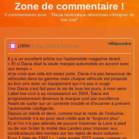
Zone de commentaire !
2 commentaires pour : "
Dacia revendique désormais s’éloigner du
low cost
"
Répondre
LRRH
18 Sep. 2022 à 10:22 am
Il y a un excellent article sur l’automobile magazine titrant :
« Et si Dacia était la seule marque automobile en accord avec
son temps «
et je crois que cela est assez juste, Dacia n’a pas beaucoup de
véhicules dans sa gamme mais chaque véhicule est proposé
au bon prix avec un équipement qui n’a pas à rougir.
Une Dacia s’est fait pour la vie de tous les jours, à mon sens.
Label low-cost à sa renaissance en 2004, Dacia est
progressivement devenue la marque cool par excellence.
Avant de surfer sur un contexte troublé et d’incarner à présent
l’automobile intelligente.
Depuis un siècle et demi, comme tout le reste de l’industrie,
l’automobile n’a eu pour seul crédo que le “toujours plus”.
Et si l’on n’a pas attendu de pouvoir traverser la Loire à pied
ou de voir brûler la moitié des Landes pour imposer aux
constructeurs des normes sur les rejets de leurs voitures –
Euro 1 date de 1992 ! –, cette année 2022 sonne comme un