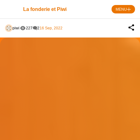
Skip
to
La fonderie et Piwi
MENU
content
piwi
227
2
16 Sep, 2022