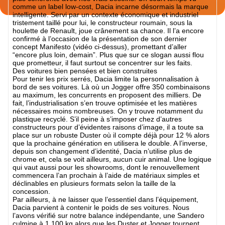
comme un label low-cost, Dacia incarne désormais la marque
intelligente. Servi par un contexte économique et industriel
tristement taillé pour lui, le constructeur roumain, sous la
houlette de Renault, joue crânement sa chance. Il l’a encore
confirmé à l’occasion de la présentation de son dernier
concept Manifesto (vidéo ci-dessus), promettant d’aller
“encore plus loin, demain”. Plus que sur ce slogan aussi flou
que prometteur, il faut surtout se concentrer sur les faits.
Des voitures bien pensées et bien construites
Pour tenir les prix serrés, Dacia limite la personnalisation à
bord de ses voitures. Là où un Jogger offre 350 combinaisons
au maximum, les concurrents en proposent des milliers. De
fait, l’industrialisation s’en trouve optimisée et les matières
nécessaires moins nombreuses. On y trouve notamment du
plastique recyclé. S’il peine à s’imposer chez d’autres
constructeurs pour d’évidentes raisons d’image, il a toute sa
place sur un robuste Duster où il compte déjà pour 12 % alors
que la prochaine génération en utilisera le double. A l’inverse,
depuis son changement d’identité, Dacia n’utilise plus de
chrome et, cela se voit ailleurs, aucun cuir animal. Une logique
qui vaut aussi pour les showrooms, dont le renouvellement
commencera l’an prochain à l’aide de matériaux simples et
déclinables en plusieurs formats selon la taille de la
concession.
Par ailleurs, à ne laisser que l’essentiel dans l’équipement,
Dacia parvient à contenir le poids de ses voitures. Nous
l’avons vérifié sur notre balance indépendante, une Sandero
culmine à 1 100 kg alors que les Duster et Jogger tournent