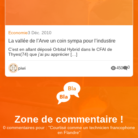
Economie
3 Déc. 2010
La vallée de l’Arve un coin sympa pour l’industire
C’est en allant déposé Orbital Hybrid dans le CFAI de
Thyes(74) que j’ai pu apprécier […]
0
piwi
450
Zone de commentaire !
0 commentaires pour : "
Courtisé comme un technicien francophone
en Flandre
"