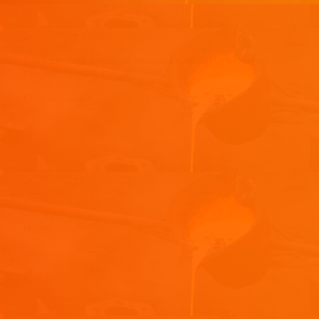
Laisser un commentaire
Votre adresse e-mail ne sera pas publiée.
Les champs
obligatoires sont indiqués avec
*
Commentaire
*
Nom
*
E-mail
*