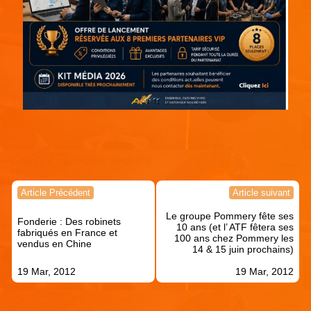
Continuer votre lecture !
Navigation
Article Précédent
Article suivant
de
Le groupe Pommery fête ses
l’article
Fonderie : Des robinets
10 ans (et l’ ATF fêtera ses
fabriqués en France et
100 ans chez Pommery les
vendus en Chine
14 & 15 juin prochains)
19 Mar, 2012
19 Mar, 2012