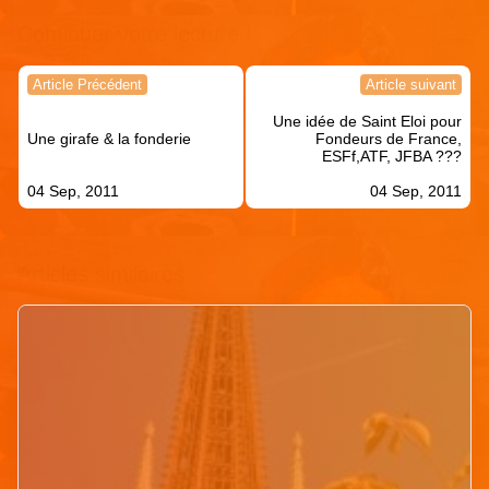
Continuer votre lecture !
Navigation
Article Précédent
Article suivant
de
Une idée de Saint Eloi pour
l’article
Une girafe & la fonderie
Fondeurs de France,
ESFf,ATF, JFBA ???
04 Sep, 2011
04 Sep, 2011
Articles similaires