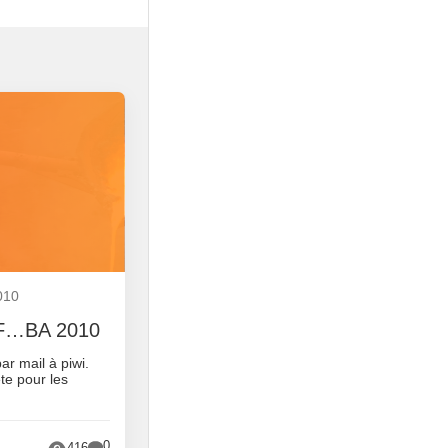
010
 JF…BA 2010
r mail à piwi.
ête pour les
0
416