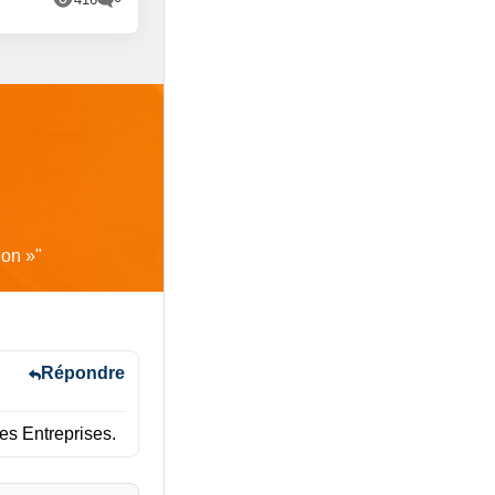
lon »
"
Répondre
les Entreprises.