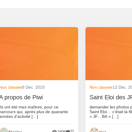
Non classée
8 Déc. 2010
Non classée
12 Déc. 2
A propos de Piwi
Saint Eloi des
Ils ont été mes maîtres, pour ce
demander les photos pa
parcours qui, après plus de quarante
Saint Eloi… c’était la f
années d’activité […]
« JF…BA » […]
11
Nicolas
piwi
2406