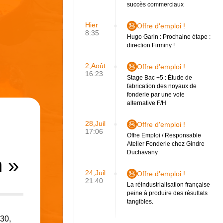
succès commerciaux
Hier
Offre d'emploi !
8:35
Hugo Garin : Prochaine étape :
direction Firminy !
2,Août
Offre d'emploi !
16:23
Stage Bac +5 : Étude de
fabrication des noyaux de
fonderie par une voie
alternative F/H
28,Juil
Offre d'emploi !
17:06
Offre Emploi / Responsable
Atelier Fonderie chez Gindre
Duchavany
n »
24,Juil
Offre d'emploi !
21:40
La réindustrialisation française
peine à produire des résultats
tangibles.
 30,