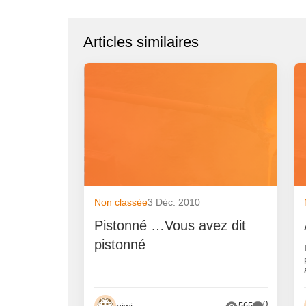
Articles similaires
Non classée
3 Déc. 2010
Pistonné …Vous avez dit
pistonné
0
piwi
565