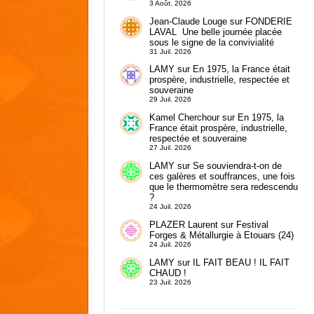
3 Août. 2026
Jean-Claude Louge
sur
FONDERIE
LAVAL Une belle journée placée
sous le signe de la convivialité
31 Juil. 2026
LAMY
sur
En 1975, la France était
prospère, industrielle, respectée et
souveraine
29 Juil. 2026
Kamel Cherchour
sur
En 1975, la
France était prospère, industrielle,
respectée et souveraine
27 Juil. 2026
LAMY
sur
Se souviendra-t-on de
ces galères et souffrances, une fois
que le thermomètre sera redescendu
?
24 Juil. 2026
PLAZER Laurent
sur
Festival
Forges & Métallurgie à Etouars (24)
24 Juil. 2026
LAMY
sur
IL FAIT BEAU ! IL FAIT
CHAUD !
23 Juil. 2026