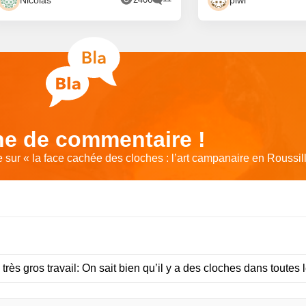
e de commentaire !
sur « la face cachée des cloches : l’art campanaire en Roussil
rès gros travail: On sait bien qu’il y a des cloches dans toutes 