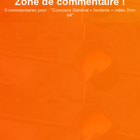
Zone de commentaire !
0 commentaires pour : "
Concours Général « fonderie » vidéo 2mn
04
"
Laisser un commentaire
Votre adresse e-mail ne sera pas publiée.
Les champs
obligatoires sont indiqués avec
*
Commentaire
*
Nom
*