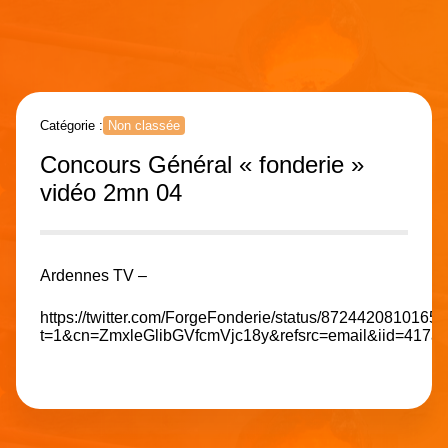
Catégorie :
Non classée
Concours Général « fonderie »
vidéo 2mn 04
Ardennes TV –
https://twitter.com/ForgeFonderie/status/8724420810165
t=1&cn=ZmxleGlibGVfcmVjc18y&refsrc=email&iid=417