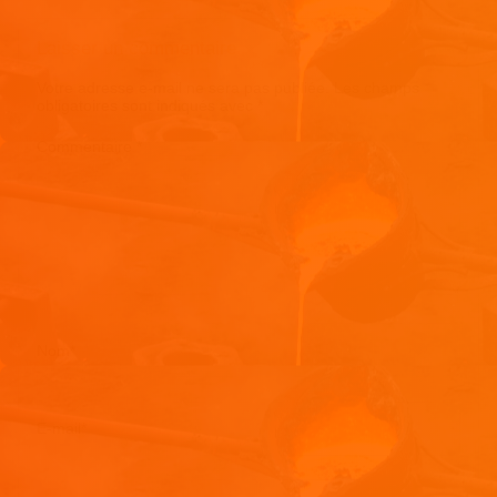
Laisser un commentaire
Votre adresse e-mail ne sera pas publiée.
Les champs
obligatoires sont indiqués avec
*
Commentaire
*
Nom
*
E-mail
*