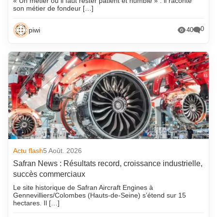
« Un métier où il faut rester patient et humble » : il raconte
son métier de fondeur […]
0
piwi
40
Actu flash
5 Août. 2026
Safran News : Résultats record, croissance industrielle,
succès commerciaux
Le site historique de Safran Aircraft Engines à
Gennevilliers/Colombes (Hauts-de-Seine) s’étend sur 15
hectares. Il […]