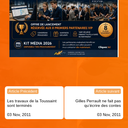
Continuer votre lecture !
Navigation
Article Précédent
Article suivant
de
Les travaux de la Toussaint
Gilles Perrault ne fait pas
l’article
sont terminés
qu’écrire des contes
03 Nov, 2011
03 Nov, 2011