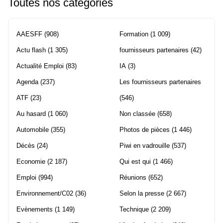
Toutes nos catégories
AAESFF
(908)
Formation
(1 009)
Actu flash
(1 305)
fournisseurs partenaires
(42)
Actualité Emploi
(83)
IA
(3)
Agenda
(237)
Les fournisseurs partenaires
ATF
(23)
(546)
Au hasard
(1 060)
Non classée
(658)
Automobile
(355)
Photos de pièces
(1 446)
Décès
(24)
Piwi en vadrouille
(537)
Economie
(2 187)
Qui est qui
(1 466)
Emploi
(994)
Réunions
(652)
Environnement/C02
(36)
Selon la presse
(2 667)
Evènements
(1 149)
Technique
(2 209)