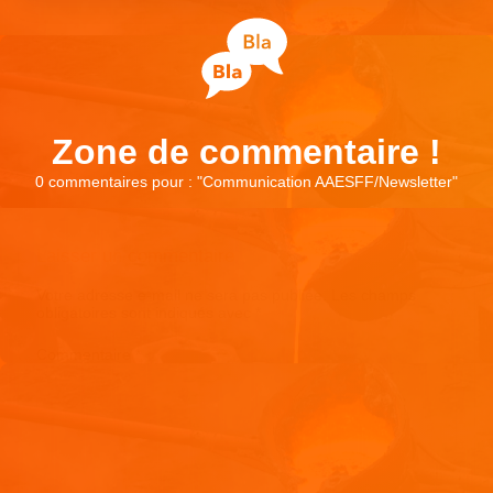
Zone de commentaire !
0 commentaires pour : "
Communication AAESFF/Newsletter
"
Laisser un commentaire
Votre adresse e-mail ne sera pas publiée.
Les champs
obligatoires sont indiqués avec
*
Commentaire
*