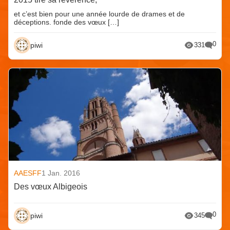
et c’est bien pour une année lourde de drames et de
déceptions. fonde des vœux […]
0
piwi
331
AAESFF
1 Jan. 2016
Des vœux Albigeois
0
piwi
345