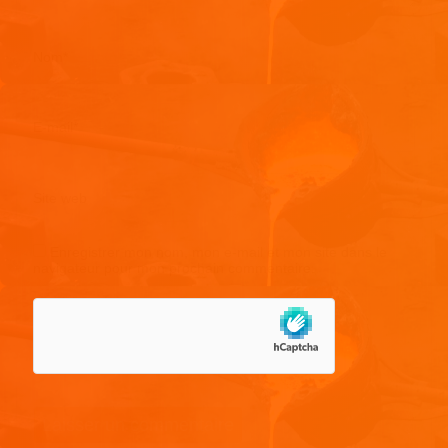
Nom
*
E-mail
*
Site web
Enregistrer mon nom, mon e-mail et mon site dans le
navigateur pour mon prochain commentaire.