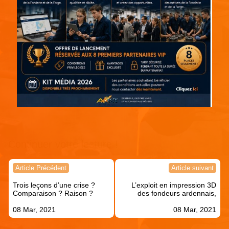
Continuer votre lecture !
Navigation
Article Précédent
Article suivant
de
Trois leçons d’une crise ?
L’exploit en impression 3D
l’article
Comparaison ? Raison ?
des fondeurs ardennais,
08 Mar, 2021
08 Mar, 2021