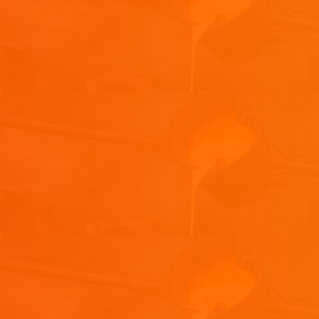
obligatoires sont indiqués avec
*
Commentaire
*
Nom
*
E-mail
*
Site web
Enregistrer mon nom, mon e-mail et mon site dans le
navigateur pour mon prochain commentaire.