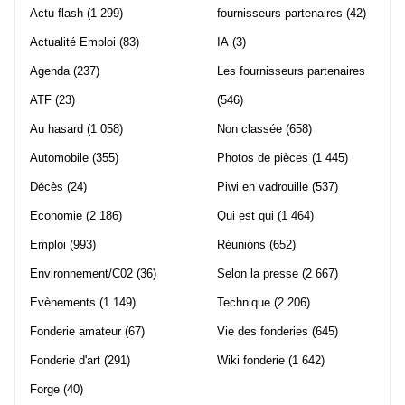
Actu flash
(1 299)
fournisseurs partenaires
(42)
Actualité Emploi
(83)
IA
(3)
Agenda
(237)
Les fournisseurs partenaires
ATF
(23)
(546)
Au hasard
(1 058)
Non classée
(658)
Automobile
(355)
Photos de pièces
(1 445)
Décès
(24)
Piwi en vadrouille
(537)
Economie
(2 186)
Qui est qui
(1 464)
Emploi
(993)
Réunions
(652)
Environnement/C02
(36)
Selon la presse
(2 667)
Evènements
(1 149)
Technique
(2 206)
Fonderie amateur
(67)
Vie des fonderies
(645)
Fonderie d'art
(291)
Wiki fonderie
(1 642)
Forge
(40)