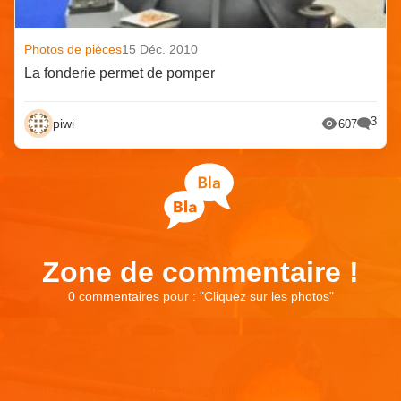
Photos de pièces
15 Déc. 2010
La fonderie permet de pomper
3
piwi
607
Zone de commentaire !
0 commentaires pour : "
Cliquez sur les photos
"
Laisser un commentaire
Votre adresse e-mail ne sera pas publiée.
Les champs