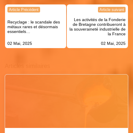
Navigation
Article Précédent
Article suivant
de
Les activités de la Fonderie
l’article
Recyclage : le scandale des
de Bretagne contribueront à
métaux rares et désormais
la souveraineté industrielle de
essentiels…
la France
02 Mai, 2025
02 Mai, 2025
Articles similaires