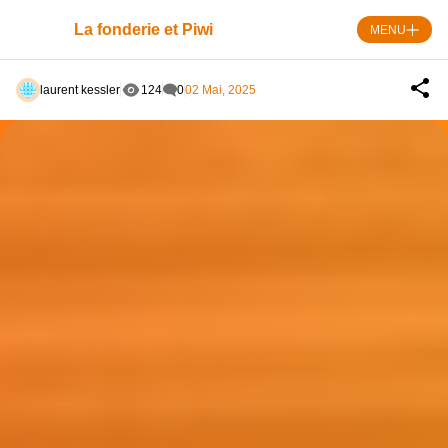
Skip
to
La fonderie et Piwi
MENU
content
laurent kessler
124
0
02 Mai, 2025