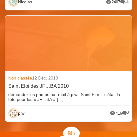
11
Nicolas
2407
Non classée
12 Déc. 2010
Saint Eloi des JF…BA 2010
demander les photos par mail à piwi. Saint Eloi… c’était la
fête pour les « JF…BA » […]
0
piwi
416