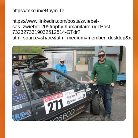
https://lnkd.in/eBbym-Te
https://www.linkedin.com/posts/zwiebel-
sas_zwiebel-205trophy-humanitaire-ugcPost-
7323273319032512514-GTdr?
utm_source=share&utm_medium=member_desktop&rc