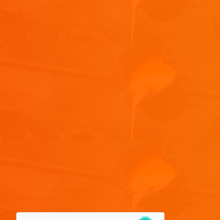
Commentaire
*
Nom
*
E-mail
*
Site web
Enregistrer mon nom, mon e-mail et mon site dans le
navigateur pour mon prochain commentaire.