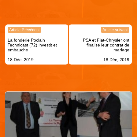
Continuer votre lecture !
Navigation
Article Précédent
Article suivant
de
La fonderie Poclain
PSA et Fiat-Chrysler ont
l’article
Technicast (72) investit et
finalisé leur contrat de
embauche
mariage
18 Déc, 2019
18 Déc, 2019
Articles similaires