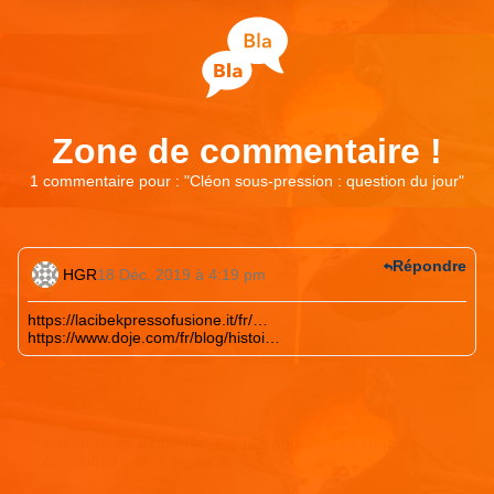
Zone de commentaire !
1 commentaire pour : "
Cléon sous-pression : question du jour
"
Répondre
HGR
18 Déc. 2019 à 4:19 pm
https://lacibekpressofusione.it/fr/
…
https://www.doje.com/fr/blog/histoi
…
Laisser un commentaire
Votre adresse e-mail ne sera pas publiée.
Les champs
obligatoires sont indiqués avec
*