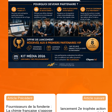
Continuer votre lecture !
Navigation
Article Précédent
Article suivant
de
Fournisseurs de la fonderie :
l’article
lancement 2e trophée action
La chimie française s’oppose