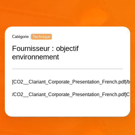
Catégorie :
Technique
Fournisseur : objectif
environnement
[CO2__Clariant_Corporate_Presentation_French.pdf|/blo
/CO2__Clariant_Corporate_Presentation_French.pdf]
CO2