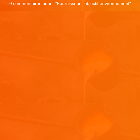
0 commentaires pour : "
Fournisseur : objectif environnement
"
Laisser un commentaire
Votre adresse e-mail ne sera pas publiée.
Les champs
obligatoires sont indiqués avec
*
Commentaire
*
Nom
*
E-mail
*