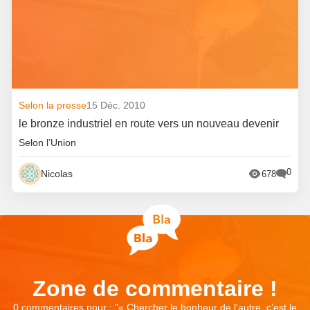
Selon la presse
15 Déc. 2010
le bronze industriel en route vers un nouveau devenir
Selon l’Union
0
Nicolas
678
Zone de commentaire !
0 commentaires pour : "
« Chercher le bonheur de l’autre, c’est le