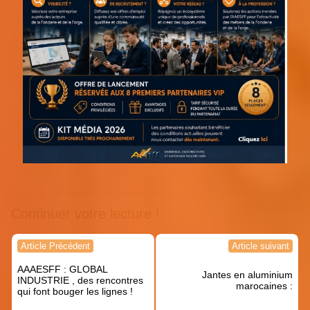
Continuer votre lecture !
Navigation
Article Précédent
Article suivant
de
AAAESFF : GLOBAL
l’article
Jantes en aluminium
INDUSTRIE , des rencontres
marocaines :
qui font bouger les lignes !