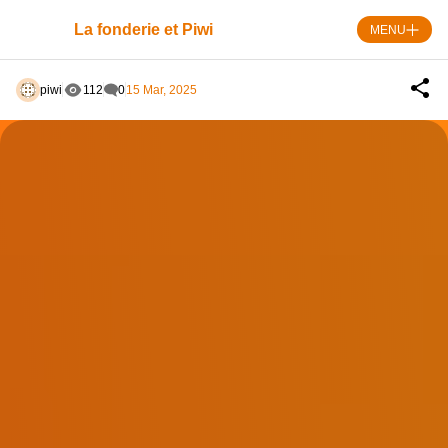
Skip
Panneau de gestion des cookies
to
La fonderie et Piwi
MENU
content
piwi
112
0
15 Mar, 2025