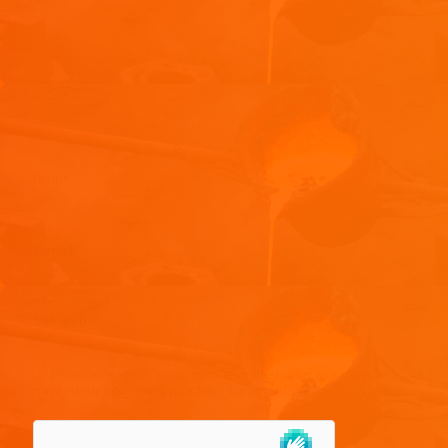
Nom
*
E-mail
*
Site web
Enregistrer mon nom, mon e-mail et mon site dans le
navigateur pour mon prochain commentaire.