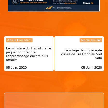
Continuer votre lecture !
Navigation
Article Précédent
Article suivant
de
Le ministère du Travail met le
l’article
Le village de fonderie de
paquet pour rendre
cuivre de Trà Dông au Viet
l’apprentissage encore plus
Nam
attractif
05 Juin, 2020
05 Juin, 2020
Articles similaires