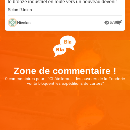
le bronze industriel en route vers un nouveau devenir
Selon l’Union
0
Nicolas
678
Zone de commentaire !
0 commentaires pour : "
Châtellerault : les ouvriers de la Fonderie
Fonte bloquent les expéditions de carters
"
Laisser un commentaire
Votre adresse e-mail ne sera pas publiée.
Les champs
obligatoires sont indiqués avec
*
Commentaire
*