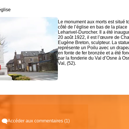
église
Le monument aux morts est situé to
côté de l’église en bas de la place
Leharivel-Durocher. Il a été inaugu
20 août 1922
, il est l’œuvre de Ch
Eugène Breton, sculpteur. La statu
représente un Poilu avec un drape
en fonte de fer bronzée et a été fo
par
la fonderie du Val d’Osne à Os
Val,
(52).
Accéder aux commentaires (1)