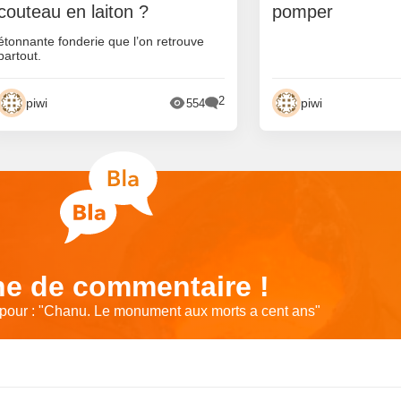
couteau en laiton ?
pomper
étonnante fonderie que l’on retrouve
partout.
2
piwi
piwi
554
e de commentaire !
our : "
Chanu. Le monument aux morts a cent ans
"