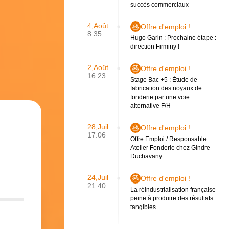
succès commerciaux
4,Août
Offre d'emploi !
8:35
Hugo Garin : Prochaine étape :
direction Firminy !
2,Août
Offre d'emploi !
16:23
Stage Bac +5 : Étude de
fabrication des noyaux de
fonderie par une voie
alternative F/H
28,Juil
Offre d'emploi !
17:06
Offre Emploi / Responsable
Atelier Fonderie chez Gindre
Duchavany
24,Juil
Offre d'emploi !
21:40
La réindustrialisation française
peine à produire des résultats
tangibles.