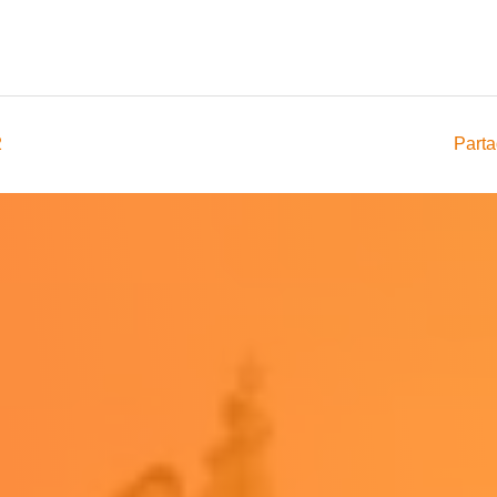
2
Parta