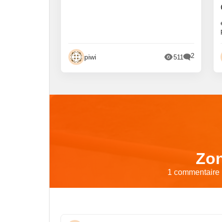
2
piwi
511
Zon
1 commentaire p