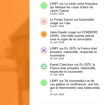
LAMY
sur
La seule usine française
qui fabrique les corps d’obus du
canon Caesar.
4 Août. 2026
Le Fondu Suisse
sur
Automobile :
virage sur l’aile.
3 Août. 2026
Jean-Claude Louge
sur
FONDERIE
LAVAL Une belle journée placée
sous le signe de la convivialité
31 Juil. 2026
LAMY
sur
En 1975, la France était
prospère, industrielle, respectée et
souveraine
29 Juil. 2026
Kamel Cherchour
sur
En 1975, la
France était prospère, industrielle,
respectée et souveraine
27 Juil. 2026
LAMY
sur
Se souviendra-t-on de
ces galères et souffrances, une fois
que le thermomètre sera redescendu
?
24 Juil. 2026