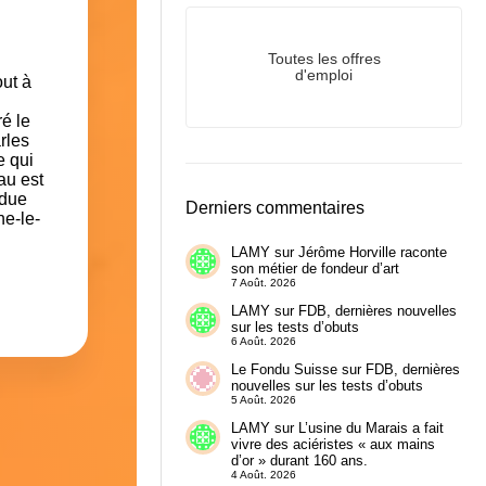
Toutes les offres
d'emploi
ut à
ré le
arles
e qui
au est
ndue
Derniers commentaires
ne-le-
LAMY
sur
Jérôme Horville raconte
son métier de fondeur d’art
7 Août. 2026
LAMY
sur
FDB, dernières nouvelles
sur les tests d’obuts
6 Août. 2026
Le Fondu Suisse
sur
FDB, dernières
nouvelles sur les tests d’obuts
5 Août. 2026
LAMY
sur
L’usine du Marais a fait
vivre des aciéristes « aux mains
d’or » durant 160 ans.
4 Août. 2026