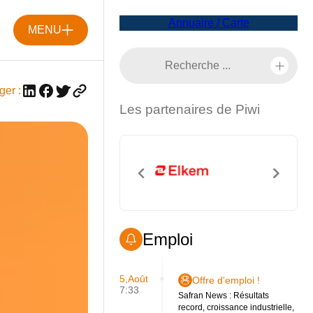
Annuaire / Carte
MENU
ger :
Les partenaires de Piwi
Emploi
5,Août
Offre d'emploi !
7:33
Safran News : Résultats
record, croissance industrielle,