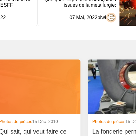
 ESFF
issues de la métallurgie:
022
07 Mai, 2022
piwi
Photos de pièces
15 Déc. 2010
Photos de pièces
15 D
Qui sait, qui veut faire ce
La fonderie per