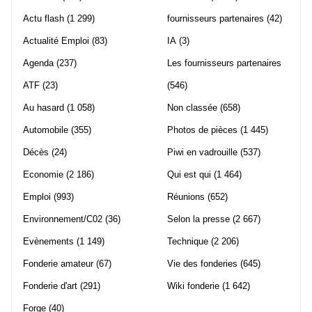
Actu flash
(1 299)
fournisseurs partenaires
(42)
Actualité Emploi
(83)
IA
(3)
Agenda
(237)
Les fournisseurs partenaires
ATF
(23)
(546)
Au hasard
(1 058)
Non classée
(658)
Automobile
(355)
Photos de pièces
(1 445)
Décès
(24)
Piwi en vadrouille
(537)
Economie
(2 186)
Qui est qui
(1 464)
Emploi
(993)
Réunions
(652)
Environnement/C02
(36)
Selon la presse
(2 667)
Evènements
(1 149)
Technique
(2 206)
Fonderie amateur
(67)
Vie des fonderies
(645)
Fonderie d'art
(291)
Wiki fonderie
(1 642)
Forge
(40)