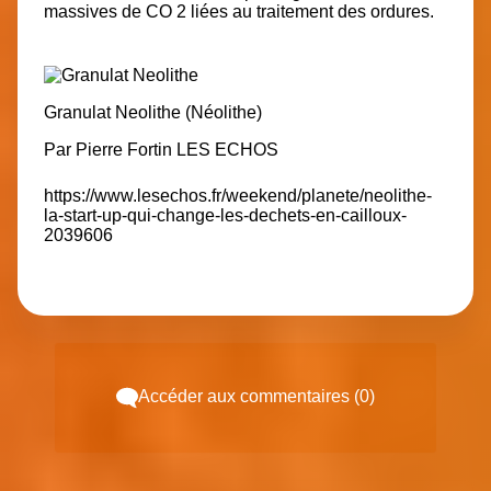
massives de CO 2 liées au traitement des ordures.
Granulat Neolithe (Néolithe)
Par
Pierre Fortin
LES ECHOS
https://www.lesechos.fr/weekend/planete/neolithe-
la-start-up-qui-change-les-dechets-en-cailloux-
2039606
Accéder aux commentaires (0)