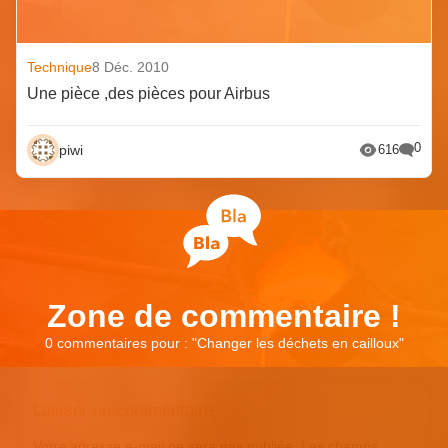
Technique
8 Déc. 2010
Une pièce ,des pièces pour Airbus
0
piwi
616
Zone de commentaire !
0 commentaires pour : "
Changer les déchets en cailloux
"
Laisser un commentaire
Votre adresse e-mail ne sera pas publiée.
Les champs