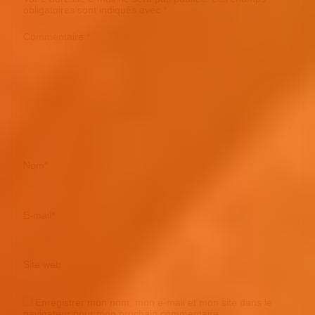
obligatoires sont indiqués avec
*
Commentaire
*
Nom
*
E-mail
*
Site web
Enregistrer mon nom, mon e-mail et mon site dans le
navigateur pour mon prochain commentaire.