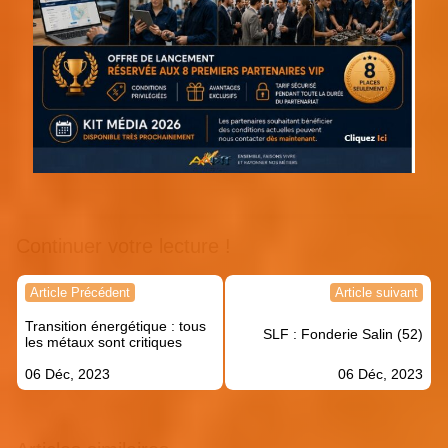
Continuer votre lecture !
Navigation
Article Précédent
Article suivant
de
Transition énergétique : tous
l’article
SLF : Fonderie Salin (52)
les métaux sont critiques
06 Déc, 2023
06 Déc, 2023