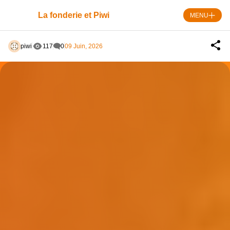
Skip
to
La fonderie et Piwi
MENU
content
piwi
117
0
09 Juin, 2026