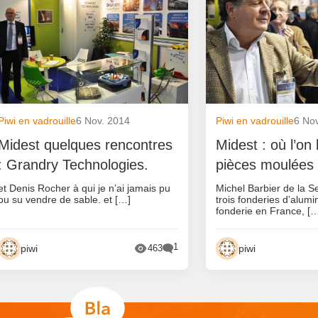
Piwi en vadrouille
6 Nov. 2014
Piwi en vadrouille
6 No
Midest quelques rencontres
Midest : où l’on
: Grandry Technologies.
pièces moulées
et Denis Rocher à qui je n’ai jamais pu
Michel Barbier de la S
ou su vendre de sable. et […]
trois fonderies d’alumi
fonderie en France, [
1
piwi
piwi
463