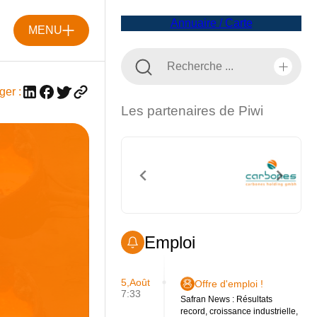
Annuaire / Carte
MENU
ger :
Les partenaires de Piwi
Emploi
5,Août
Offre d'emploi !
7:33
Safran News : Résultats
record, croissance industrielle,