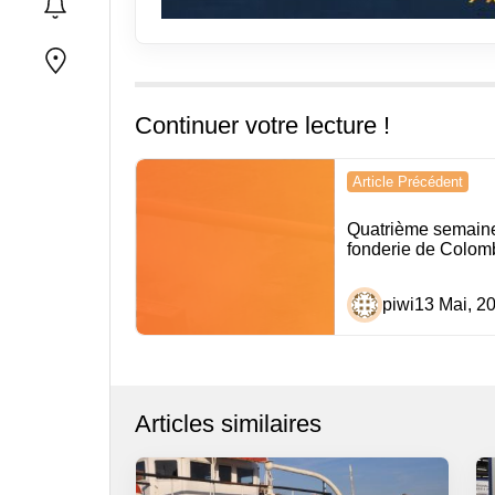
Continuer votre lecture !
Navigation
Article Précédent
de
Quatrième semaine
l’article
fonderie de Colom
piwi
13 Mai, 2
Articles similaires