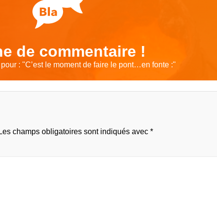
e de commentaire !
pour : "
C’est le moment de faire le pont…en fonte :
"
Les champs obligatoires sont indiqués avec
*