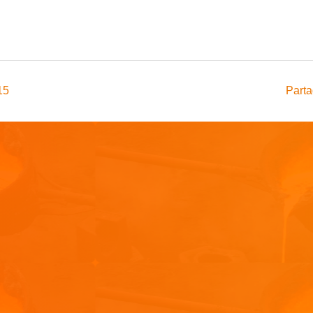
15
Parta