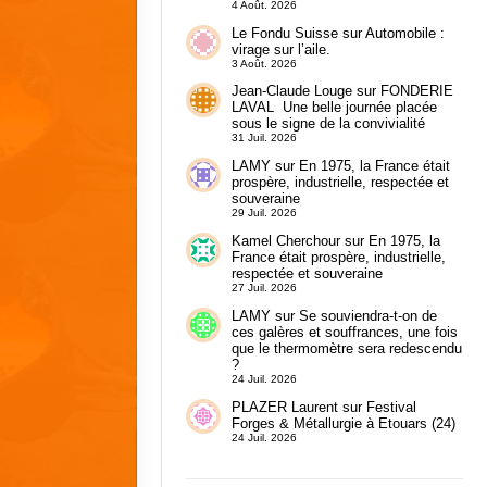
4 Août. 2026
Le Fondu Suisse
sur
Automobile :
virage sur l’aile.
3 Août. 2026
Jean-Claude Louge
sur
FONDERIE
LAVAL Une belle journée placée
sous le signe de la convivialité
31 Juil. 2026
LAMY
sur
En 1975, la France était
prospère, industrielle, respectée et
souveraine
29 Juil. 2026
Kamel Cherchour
sur
En 1975, la
France était prospère, industrielle,
respectée et souveraine
27 Juil. 2026
LAMY
sur
Se souviendra-t-on de
ces galères et souffrances, une fois
que le thermomètre sera redescendu
?
24 Juil. 2026
PLAZER Laurent
sur
Festival
Forges & Métallurgie à Etouars (24)
24 Juil. 2026