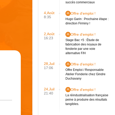
succès commerciaux
4,Août
Offre d'emploi !
8:35
Hugo Garin : Prochaine étape :
direction Firminy !
2,Août
Offre d'emploi !
16:23
Stage Bac +5 : Étude de
fabrication des noyaux de
fonderie par une voie
alternative F/H
28,Juil
Offre d'emploi !
17:06
Offre Emploi / Responsable
Atelier Fonderie chez Gindre
Duchavany
24,Juil
Offre d'emploi !
21:40
La réindustrialisation française
peine à produire des résultats
tangibles.