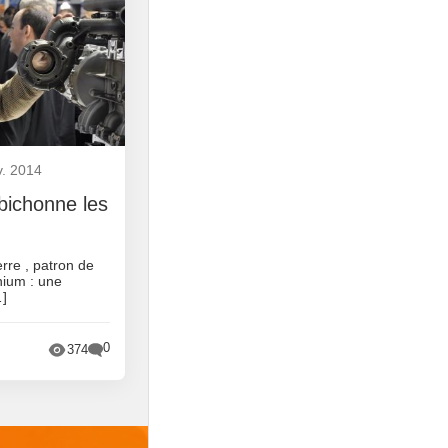
v. 2014
 bichonne les
erre , patron de
nium : une
…]
0
374