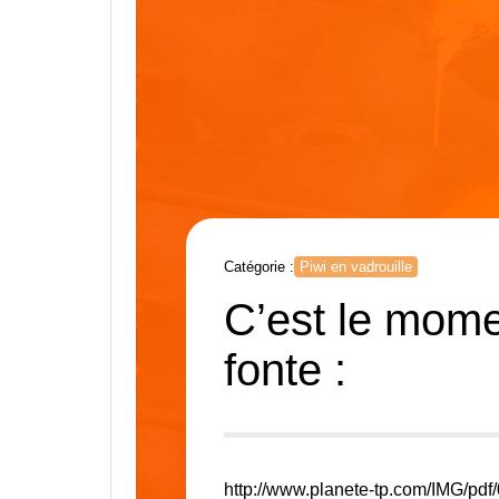
Catégorie :
Piwi en vadrouille
C’est le mome
fonte :
http://www.planete-tp.com/IMG/pdf