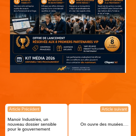
Continuer votre lecture !
Navigation
Article Précédent
Article suivant
de
Manoir Industries, un
l’article
nouveau dossier sensible
On ouvre des musées….
pour le gouvernement