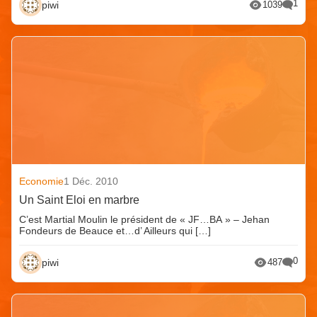
1
piwi
1039
Economie
1 Déc. 2010
Un Saint Eloi en marbre
C’est Martial Moulin le président de « JF…BA » – Jehan
Fondeurs de Beauce et…d’ Ailleurs qui […]
0
piwi
487