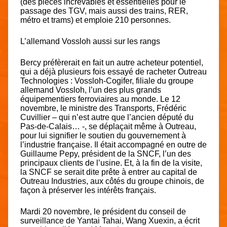
(des pièces increvables et essentielles pour le
passage des TGV, mais aussi des trains, RER,
métro et trams) et emploie 210 personnes.
L’allemand Vossloh aussi sur les rangs
Bercy préfèrerait en fait un autre acheteur potentiel,
qui a déjà plusieurs fois essayé de racheter Outreau
Technologies : Vossloh-Cogifer, filiale du groupe
allemand Vossloh, l’un des plus grands
équipementiers ferroviaires au monde. Le 12
novembre, le ministre des Transports, Frédéric
Cuvillier – qui n’est autre que l’ancien député du
Pas-de-Calais… -, se déplaçait même à Outreau,
pour lui signifier le soutien du gouvernement à
l’industrie française. Il était accompagné en outre de
Guillaume Pepy, président de la SNCF, l’un des
principaux clients de l’usine. Et, à la fin de la visite,
la SNCF se serait dite prête à entrer au capital de
Outreau Industries, aux côtés du groupe chinois, de
façon à préserver les intérêts français.
Mardi 20 novembre, le président du conseil de
surveillance de Yantai Tahai, Wang Xuexin, a écrit