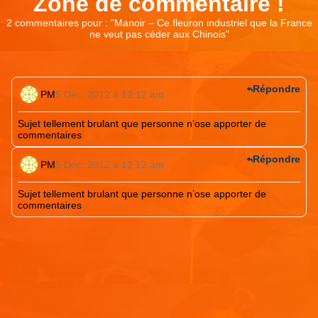
Zone de commentaire !
2 commentaires pour : "
Manoir – Ce fleuron industriel que la France
ne veut pas céder aux Chinois
"
Répondre
PM
5 Déc. 2012 à 12:12 am
Sujet tellement brulant que personne n’ose apporter de
commentaires
Répondre
PM
5 Déc. 2012 à 12:12 am
Sujet tellement brulant que personne n’ose apporter de
commentaires
Laisser un commentaire
Votre adresse e-mail ne sera pas publiée.
Les champs
obligatoires sont indiqués avec
*
Commentaire
*