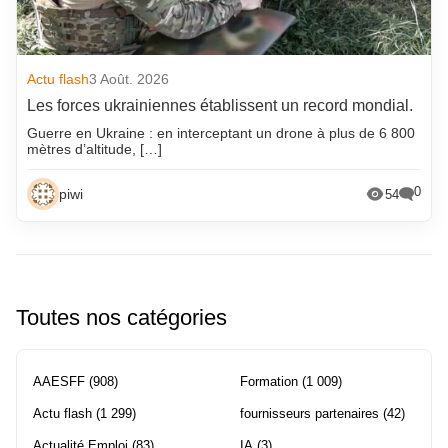
Actu flash
3 Août. 2026
Les forces ukrainiennes établissent un record mondial.
Guerre en Ukraine : en interceptant un drone à plus de 6 800
mètres d’altitude, […]
0
piwi
54
Toutes nos catégories
AAESFF
(908)
Formation
(1 009)
Actu flash
(1 299)
fournisseurs partenaires
(42)
Actualité Emploi
(83)
IA
(3)