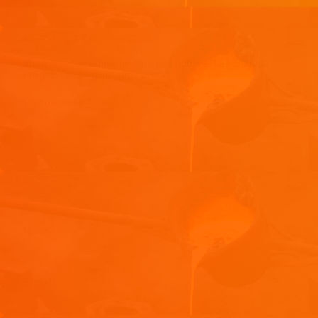
Laisser un commentaire
Votre adresse e-mail ne sera pas publiée.
Les champs
obligatoires sont indiqués avec
*
Commentaire
*
Nom
*
E-mail
*