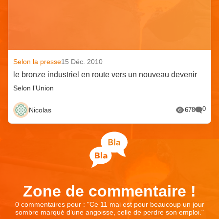
Selon la presse
15 Déc. 2010
le bronze industriel en route vers un nouveau devenir
Selon l’Union
0
Nicolas
678
Zone de commentaire !
0 commentaires pour : "
Ce 11 mai est pour beaucoup un jour
sombre marqué d’une angoisse, celle de perdre son emploi.
"