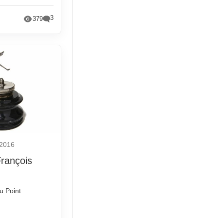
3
379
 2016
François
764b248108cd8f4c800016&q=%23FonderiedartVexlard&uid=2261347
du Point