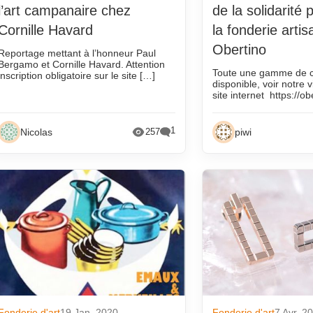
 vadrouille
l’art campanaire chez
de la solidarité
qui
Cornille Havard
la fonderie artis
ns
Obertino
Reportage mettant à l’honneur Paul
Bergamo et Cornille Havard. Attention
a presse
Toute une gamme de c
inscription obligatoire sur le site […]
disponible, voir notre v
que
site internet https://ob
 fonderies
1
Nicolas
piwi
257
nderie
Fonderie d'art
19 Jan. 2020
Fonderie d'art
7 Avr. 2