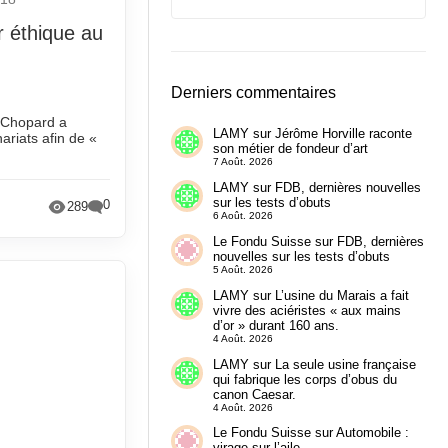
r éthique au
Derniers commentaires
, Chopard a
LAMY
sur
Jérôme Horville raconte
ariats afin de «
son métier de fondeur d’art
7 Août. 2026
LAMY
sur
FDB, dernières nouvelles
sur les tests d’obuts
0
289
6 Août. 2026
Le Fondu Suisse
sur
FDB, dernières
nouvelles sur les tests d’obuts
5 Août. 2026
LAMY
sur
L’usine du Marais a fait
vivre des aciéristes « aux mains
d’or » durant 160 ans.
4 Août. 2026
LAMY
sur
La seule usine française
qui fabrique les corps d’obus du
canon Caesar.
4 Août. 2026
Le Fondu Suisse
sur
Automobile :
virage sur l’aile.