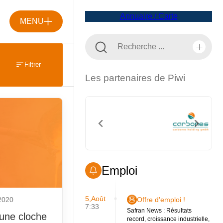
Annuaire / Carte
MENU
Filtrer
Les partenaires de Piwi
Emploi
5,Août
 2020
Offre d'emploi !
7:33
Safran News : Résultats
une cloche
record, croissance industrielle,