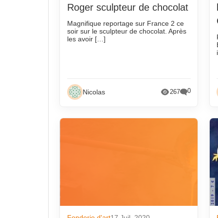
Automobile
Piwi en
Roger sculpteur de chocolat
Décès
Qui est 
Magnifique reportage sur France 2 ce
soir sur le sculpteur de chocolat. Après
Economie
Réunio
les avoir […]
Emploi
Selon l
Environnement/C02
Techni
Evènements
Vie des
0
Nicolas
267
Fonderie amateur
Wiki fo
Fonderie d'art
17 Juil. 2020