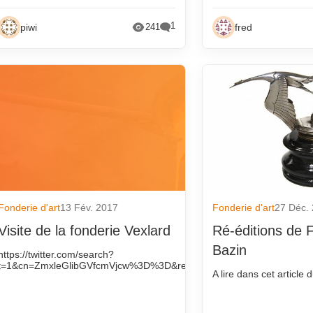
1
piwi
fred
241
Fonderie d'art
13 Fév. 2017
Fonderie d'art
27 Déc.
Visite de la fonderie Vexlard
Ré-éditions de 
Bazin
https://twitter.com/search?
t=1&cn=ZmxleGlibGVfcmVjcw%3D%3D&refsrc=email&iid=3458de00e6
A lire dans cet article 