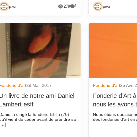
1
piwi
piwi
279
Fonderie d'art
29 Mai. 2017
Fonderie d'art
25 Avr. 
Un livre de notre ami Daniel
Fonderie d’Art à
Lambert esff
nous les avons 
Daniel a dirigé la fonderie Liblin (70)
Nous étions questionn
qu’il vient de céder avant de prendre sa
des fonderies d’art en
[…]