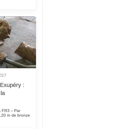
2017
-Exupéry :
 la
& FR3 – Par
3,20 m de bronze