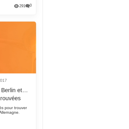
0
291
2017
 Berlin et…
trouvées
és pour trouver
 Allemagne.