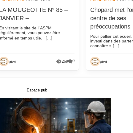
LA MOUGEOTTE N° 85 –
Chopard met l’o
JANVIER –
centre de ses
préoccupations
En visitant le site de l’ ASPM
régulièrement, vous pouvez être
Pour pallier cet écueil
informé en temps utile. […]
investi dans des parten
connaître » […]
0
piwi
piwi
269
Espace pub