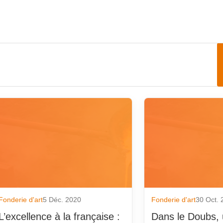
 d'art
on
seurs partenaires
rnisseurs partenaires
assée
Fonderie d'art
5 Déc. 2020
Fonderie d'art
30 Oct.
de pièces
L’excellence à la française :
Dans le Doubs, 