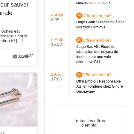
succès commerciaux
 pour sauver
anale
4,Août
Offre d'emploi !
8:35
Hugo Garin : Prochaine étape :
direction Firminy !
loches est
itrine sur notre
2,Août
Offre d'emploi !
ertino.fr/ […]
16:23
Stage Bac +5 : Étude de
fabrication des noyaux de
27
322
fonderie par une voie
alternative F/H
28,Juil
Offre d'emploi !
17:06
Offre Emploi / Responsable
Atelier Fonderie chez Gindre
Duchavany
Toutes les offres
d'emploi
018