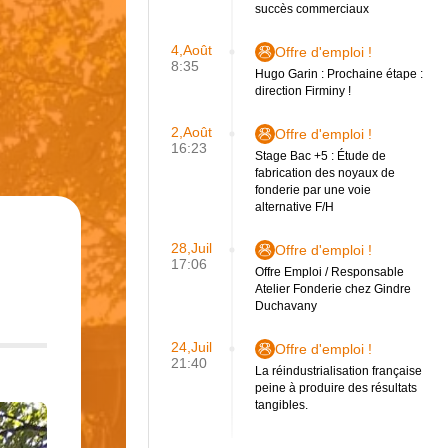
succès commerciaux
4,Août
Offre d'emploi !
8:35
Hugo Garin : Prochaine étape :
direction Firminy !
2,Août
Offre d'emploi !
16:23
Stage Bac +5 : Étude de
fabrication des noyaux de
fonderie par une voie
alternative F/H
28,Juil
Offre d'emploi !
17:06
Offre Emploi / Responsable
Atelier Fonderie chez Gindre
Duchavany
24,Juil
Offre d'emploi !
21:40
La réindustrialisation française
peine à produire des résultats
tangibles.