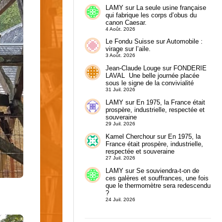
LAMY
sur
La seule usine française
qui fabrique les corps d’obus du
canon Caesar.
4 Août. 2026
Le Fondu Suisse
sur
Automobile :
virage sur l’aile.
3 Août. 2026
Jean-Claude Louge
sur
FONDERIE
LAVAL Une belle journée placée
sous le signe de la convivialité
31 Juil. 2026
LAMY
sur
En 1975, la France était
prospère, industrielle, respectée et
souveraine
29 Juil. 2026
Kamel Cherchour
sur
En 1975, la
France était prospère, industrielle,
respectée et souveraine
27 Juil. 2026
LAMY
sur
Se souviendra-t-on de
ces galères et souffrances, une fois
que le thermomètre sera redescendu
?
24 Juil. 2026