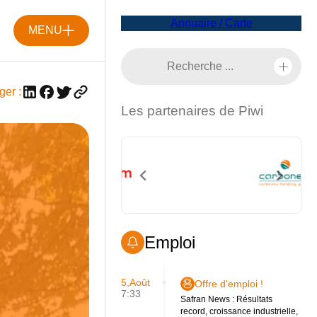
Annuaire / Carte
MENU
ger :
Les partenaires de Piwi
Emploi
5,Août
Offre d'emploi !
7:33
Safran News : Résultats
record, croissance industrielle,