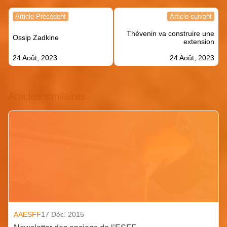
Navigation
Article Précédent
Article suivant
de
Thévenin va construire une
l’article
Ossip Zadkine
extension
24 Août, 2023
24 Août, 2023
Articles similaires
AAESFF
17 Déc. 2015