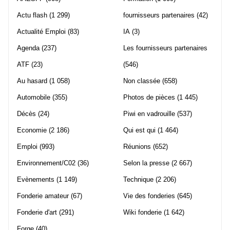
Actu flash
(1 299)
fournisseurs partenaires
(42)
Actualité Emploi
(83)
IA
(3)
Agenda
(237)
Les fournisseurs partenaires
ATF
(23)
(546)
Au hasard
(1 058)
Non classée
(658)
Automobile
(355)
Photos de pièces
(1 445)
Décès
(24)
Piwi en vadrouille
(537)
Economie
(2 186)
Qui est qui
(1 464)
Emploi
(993)
Réunions
(652)
Environnement/C02
(36)
Selon la presse
(2 667)
Evènements
(1 149)
Technique
(2 206)
Fonderie amateur
(67)
Vie des fonderies
(645)
Fonderie d'art
(291)
Wiki fonderie
(1 642)
Forge
(40)