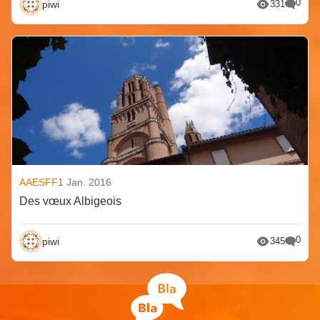
0
piwi
331
AAESFF
1 Jan. 2016
Des vœux Albigeois
0
piwi
345