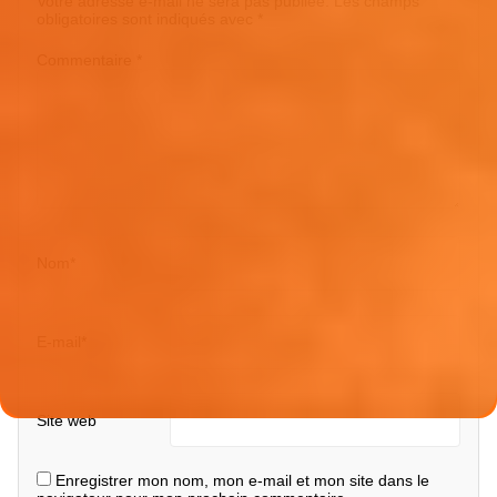
Votre adresse e-mail ne sera pas publiée.
Les champs
obligatoires sont indiqués avec
*
Commentaire
*
Nom
*
E-mail
*
Site web
Enregistrer mon nom, mon e-mail et mon site dans le