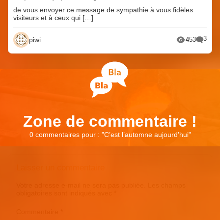
de vous envoyer ce message de sympathie à vous fidèles
visiteurs et à ceux qui […]
3
piwi
453
Zone de commentaire !
0 commentaires pour : "
C’est l’automne aujourd’hui
"
Laisser un commentaire
Votre adresse e-mail ne sera pas publiée.
Les champs
obligatoires sont indiqués avec
*
Commentaire
*