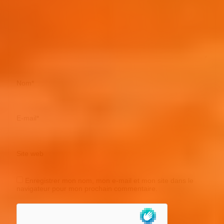
Nom
*
E-mail
*
Site web
Enregistrer mon nom, mon e-mail et mon site dans le
navigateur pour mon prochain commentaire.