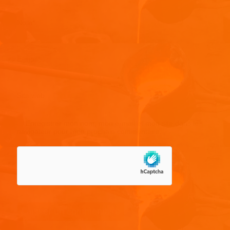
Nom
*
E-mail
*
Site web
Enregistrer mon nom, mon e-mail et mon site dans le
navigateur pour mon prochain commentaire.