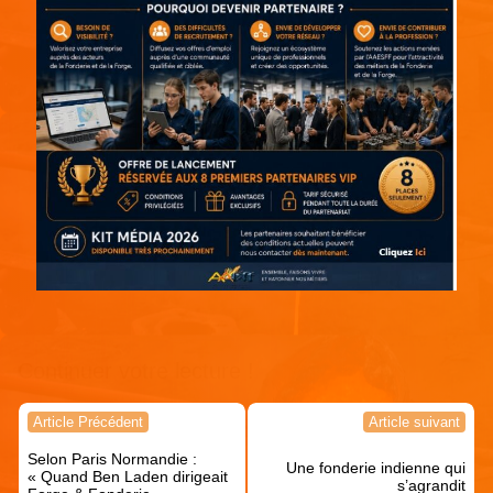
Continuer votre lecture !
Navigation
Article Précédent
Article suivant
de
Selon Paris Normandie :
l’article
Une fonderie indienne qui
« Quand Ben Laden dirigeait
s’agrandit