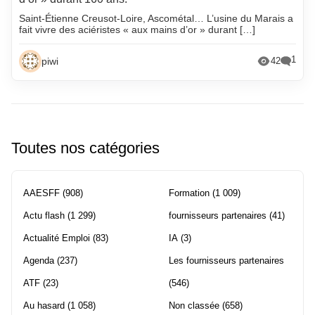
Saint-Étienne Creusot-Loire, Ascométal… L’usine du Marais a
fait vivre des aciéristes « aux mains d’or » durant […]
1
piwi
42
Toutes nos catégories
AAESFF
(908)
Formation
(1 009)
Actu flash
(1 299)
fournisseurs partenaires
(41)
Actualité Emploi
(83)
IA
(3)
Agenda
(237)
Les fournisseurs partenaires
ATF
(23)
(546)
Au hasard
(1 058)
Non classée
(658)