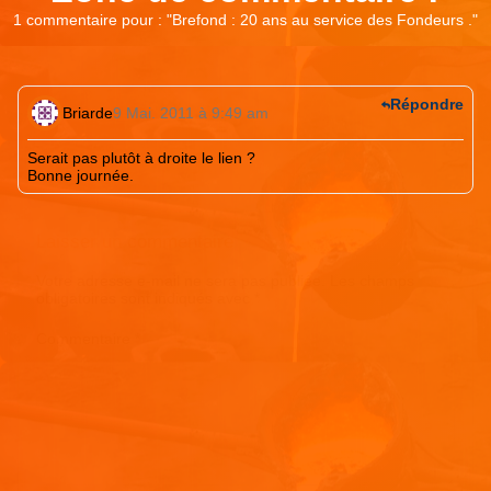
1 commentaire pour : "
Brefond : 20 ans au service des Fondeurs .
"
Répondre
Briarde
9 Mai. 2011 à 9:49 am
Serait pas plutôt à droite le lien ?
Bonne journée.
Laisser un commentaire
Votre adresse e-mail ne sera pas publiée.
Les champs
obligatoires sont indiqués avec
*
Commentaire
*