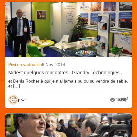
Piwi en vadrouille
6 Nov. 2014
Midest quelques rencontres : Grandry Technologies.
et Denis Rocher à qui je n’ai jamais pu ou su vendre de sable.
et […]
1
piwi
463