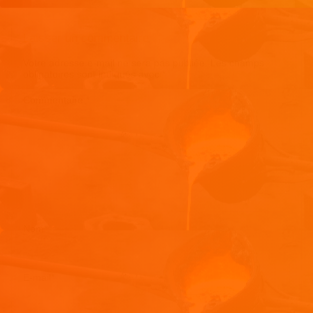
Laisser un commentaire
Votre adresse e-mail ne sera pas publiée.
Les champs
obligatoires sont indiqués avec
*
Commentaire
*
Nom
*
E-mail
*