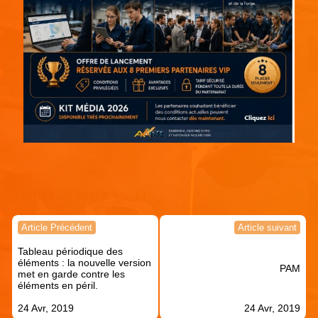
Continuer votre lecture !
Navigation
Article Précédent
Article suivant
de
Tableau périodique des
l’article
éléments : la nouvelle version
PAM
met en garde contre les
éléments en péril.
24 Avr, 2019
24 Avr, 2019