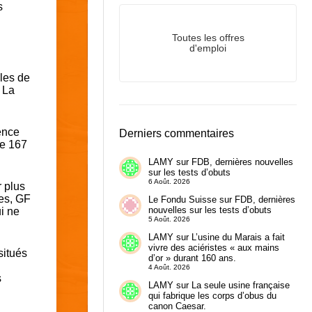
s
Toutes les offres
d'emploi
lles de
 La
ence
Derniers commentaires
de 167
LAMY
sur
FDB, dernières nouvelles
sur les tests d’obuts
6 Août. 2026
 plus
les, GF
Le Fondu Suisse
sur
FDB, dernières
nouvelles sur les tests d’obuts
i ne
5 Août. 2026
LAMY
sur
L’usine du Marais a fait
vivre des aciéristes « aux mains
situés
d’or » durant 160 ans.
4 Août. 2026
s
LAMY
sur
La seule usine française
qui fabrique les corps d’obus du
canon Caesar.