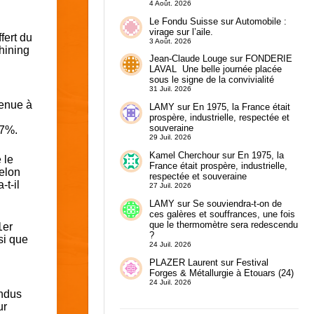
4 Août. 2026
Le Fondu Suisse
sur
Automobile :
virage sur l’aile.
fert du
3 Août. 2026
hining
Jean-Claude Louge
sur
FONDERIE
LAVAL Une belle journée placée
sous le signe de la convivialité
31 Juil. 2026
venue à
LAMY
sur
En 1975, la France était
prospère, industrielle, respectée et
souveraine
,7%.
29 Juil. 2026
Kamel Cherchour
sur
En 1975, la
 le
France était prospère, industrielle,
selon
respectée et souveraine
-t-il
27 Juil. 2026
LAMY
sur
Se souviendra-t-on de
ces galères et souffrances, une fois
que le thermomètre sera redescendu
1er
?
si que
24 Juil. 2026
PLAZER Laurent
sur
Festival
Forges & Métallurgie à Etouars (24)
24 Juil. 2026
ndus
ur