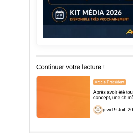
Continuer votre lecture !
Navigation
Article Précédent
de
Après avoir été tou
concept, une chimè
l’article
piwi
19 Juil, 2