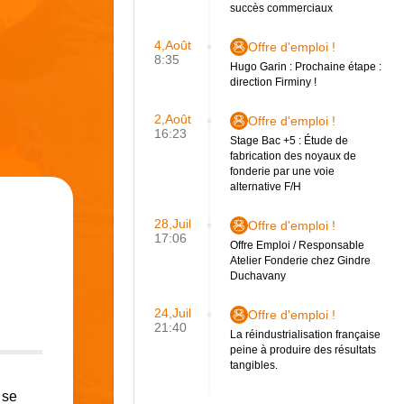
succès commerciaux
4,Août
Offre d'emploi !
8:35
Hugo Garin : Prochaine étape :
direction Firminy !
2,Août
Offre d'emploi !
16:23
Stage Bac +5 : Étude de
fabrication des noyaux de
fonderie par une voie
alternative F/H
28,Juil
Offre d'emploi !
17:06
Offre Emploi / Responsable
Atelier Fonderie chez Gindre
Duchavany
24,Juil
Offre d'emploi !
21:40
La réindustrialisation française
peine à produire des résultats
tangibles.
 se