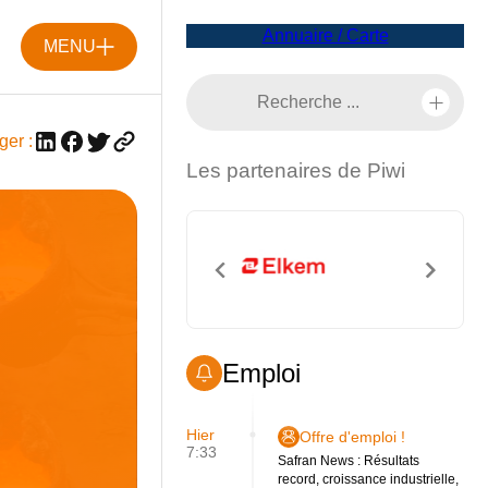
Annuaire / Carte
MENU
ger :
Les partenaires de Piwi
Emploi
Hier
Offre d'emploi !
7:33
Safran News : Résultats
record, croissance industrielle,