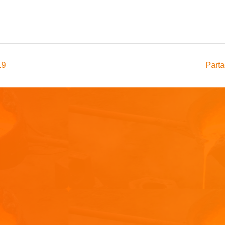
19
Parta