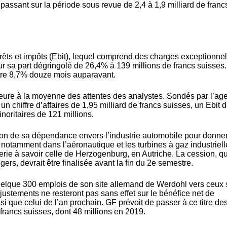
passant sur la période sous revue de 2,4 à 1,9 milliard de franc
térêts et impôts (Ebit), lequel comprend des charges exceptionne
ur sa part dégringolé de 26,4% à 139 millions de francs suisses.
ntre 8,7% douze mois auparavant.
ieure à la moyenne des attentes des analystes. Sondés par l’ag
n chiffre d’affaires de 1,95 milliard de francs suisses, un Ebit 
noritaires de 121 millions.
ion de sa dépendance envers l’industrie automobile pour donner
 notamment dans l’aéronautique et les turbines à gaz industriel
erie à savoir celle de Herzogenburg, en Autriche. La cession, qu
égers, devrait être finalisée avant la fin du 2e semestre.
quelque 300 emplois de son site allemand de Werdohl vers ceux 
ustements ne resteront pas sans effet sur le bénéfice net de
i que celui de l’an prochain. GF prévoit de passer à ce titre de
francs suisses, dont 48 millions en 2019.