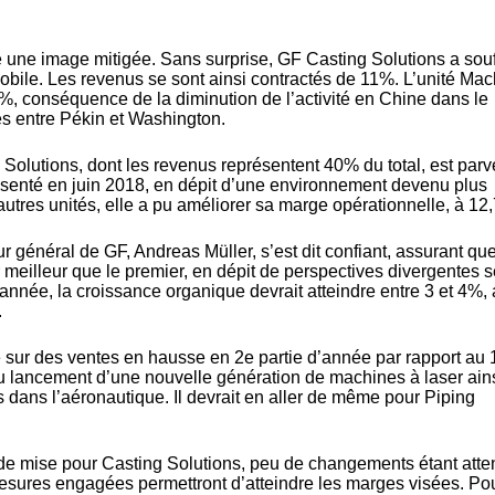
re une image mitigée. Sans surprise, GF Casting Solutions a souf
mobile. Les revenus se sont ainsi contractés de 11%. L’unité Mac
9%, conséquence de la diminution de l’activité en Chine dans le
s entre Pékin et Washington.
ng Solutions, dont les revenus représentent 40% du total, est par
ésenté en juin 2018, en dépit d’une environnement devenu plus
utres unités, elle a pu améliorer sa marge opérationnelle, à 12
ur général de GF, Andreas Müller, s’est dit confiant, assurant que
 meilleur que le premier, en dépit de perspectives divergentes 
année, la croissance organique devrait atteindre entre 3 et 4%, a
.
 sur des ventes en hausse en 2e partie d’année par rapport au 
u lancement d’une nouvelle génération de machines à laser ain
es dans l’aéronautique. Il devrait en aller de même pour Piping
 de mise pour
Casting Solutions,
peu de changements étant atte
mesures engagées permettront d’atteindre les marges visées. Po