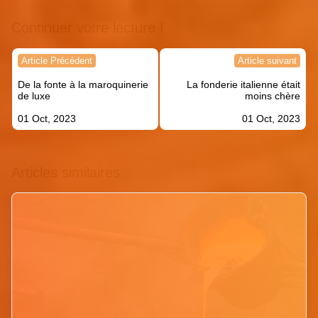
Continuer votre lecture !
Navigation
Article Précédent
Article suivant
de
De la fonte à la maroquinerie
La fonderie italienne était
l’article
de luxe
moins chère
01 Oct, 2023
01 Oct, 2023
Articles similaires