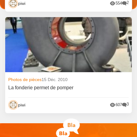
2
piwi
554
Photos de pièces
15 Déc. 2010
La fonderie permet de pomper
3
piwi
607