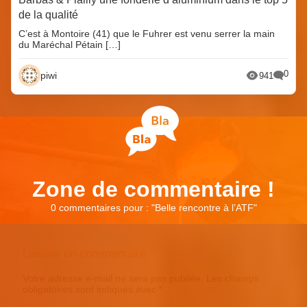
de la qualité
C’est à Montoire (41) que le Fuhrer est venu serrer la main
du Maréchal Pétain […]
0
piwi
941
Zone de commentaire !
0 commentaires pour : "
Belle rencontre à l’ATF
"
Laisser un commentaire
Votre adresse e-mail ne sera pas publiée.
Les champs
obligatoires sont indiqués avec
*