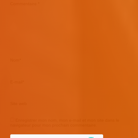
Commentaire
*
Nom
*
E-mail
*
Site web
Enregistrer mon nom, mon e-mail et mon site dans le
navigateur pour mon prochain commentaire.