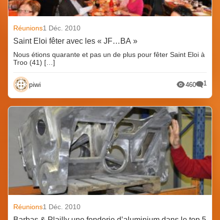
Réunions
1 Déc. 2010
Saint Eloi fêter avec les « JF…BA »
Nous étions quarante et pas un de plus pour fêter Saint Eloi à
Troo (41) […]
1
piwi
460
Réunions
1 Déc. 2010
Barbas & Plailly une fonderie d’aluminium dans le top 5