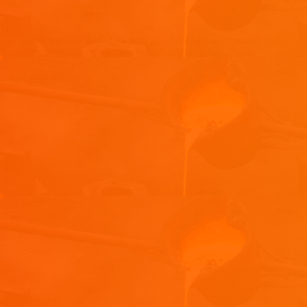
Laisser un commentaire
Votre adresse e-mail ne sera pas publiée.
Les champs
obligatoires sont indiqués avec
*
Commentaire
*
Nom
*
E-mail
*
Site web