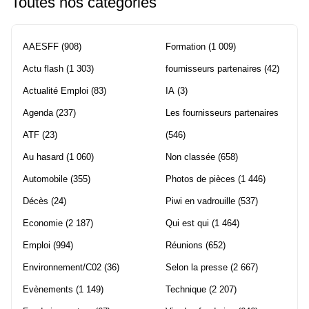
Toutes nos catégories
AAESFF
(908)
Formation
(1 009)
Actu flash
(1 303)
fournisseurs partenaires
(42)
Actualité Emploi
(83)
IA
(3)
Agenda
(237)
Les fournisseurs partenaires
ATF
(23)
(546)
Au hasard
(1 060)
Non classée
(658)
Automobile
(355)
Photos de pièces
(1 446)
Décès
(24)
Piwi en vadrouille
(537)
Economie
(2 187)
Qui est qui
(1 464)
Emploi
(994)
Réunions
(652)
Environnement/C02
(36)
Selon la presse
(2 667)
Evènements
(1 149)
Technique
(2 207)