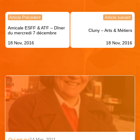
Continuer votre lecture !
Navigation
Article Précédent
Article suivant
de
Amicale ESFF & ATF – Dîner
l’article
Cluny – Arts & Métiers
du mercredi 7 décembre
18 Nov, 2016
18 Nov, 2016
Articles similaires
Qui est qui
14 Mar. 2011