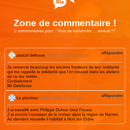
Zone de commentaire !
2 commentaires pour : "
Avis de recherche ….amical !!!
"
Répondre
pascal delfosse
18 Nov. 2016 à 6:45 pm
Je remercie beaucoup les anciens fondeurs de leur solidarité
qui me rappelle la solidarité que l’on trouvait dans les ateliers
de ce dur métier .
Cordialement
Mr Delefosse
Répondre
Le plombier
19 Nov. 2016 à 7:52 am
J ai travaillé avec Philippe Dufour chez Focast.
J ai encore l occasion de le croiser dans la région de Nantes.
Au dernière nouvelle il habitait a Nort sur Erdre.