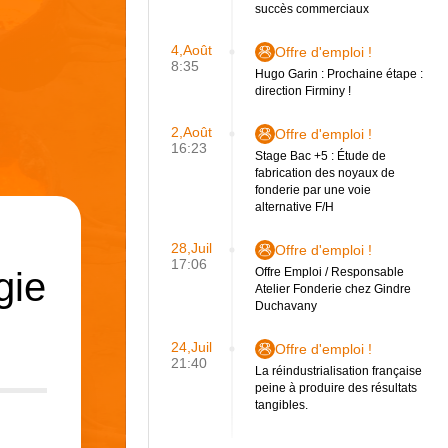
succès commerciaux
4,Août
Offre d'emploi !
8:35
Hugo Garin : Prochaine étape :
direction Firminy !
2,Août
Offre d'emploi !
16:23
Stage Bac +5 : Étude de
fabrication des noyaux de
fonderie par une voie
alternative F/H
28,Juil
Offre d'emploi !
17:06
gie
Offre Emploi / Responsable
Atelier Fonderie chez Gindre
Duchavany
24,Juil
Offre d'emploi !
21:40
La réindustrialisation française
peine à produire des résultats
tangibles.