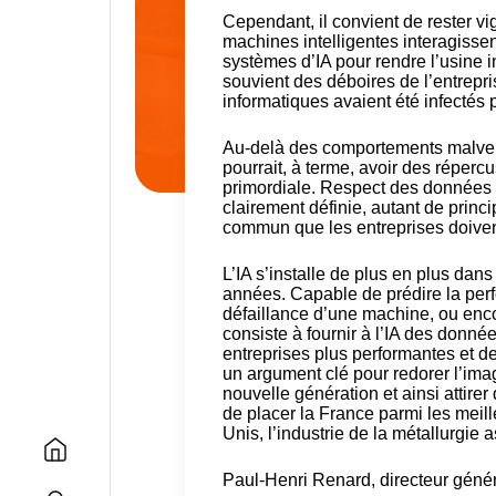
Cependant, il convient de rester vig
machines intelligentes interagisse
systèmes d’IA pour rendre l’usine 
souvient des déboires de l’entrep
informatiques avaient été infectés
Au-delà des comportements malveill
pourrait, à terme, avoir des réperc
primordiale. Respect des données p
clairement définie, autant de princ
commun que les entreprises doive
L’IA s’installe de plus en plus dan
années. Capable de prédire la per
défaillance d’une machine, ou encor
consiste à fournir à l’IA des donné
entreprises plus performantes et de
un argument clé pour redorer l’ima
nouvelle génération et ainsi attir
de placer la France parmi les meill
Unis, l’industrie de la métallurgie 
Paul-Henri Renard,
directeur génér