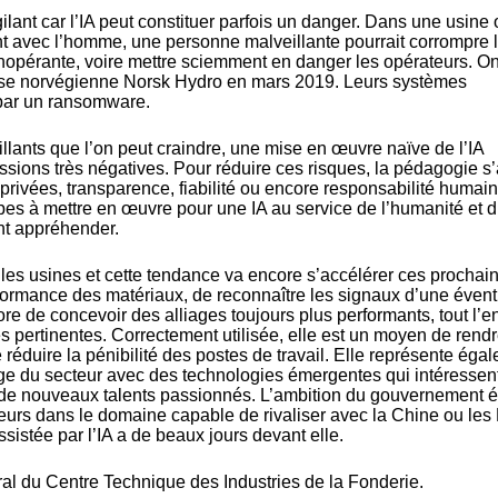
ilant car l’IA peut constituer parfois un danger. Dans une usine 
nt avec l’homme, une personne malveillante pourrait corrompre 
inopérante, voire mettre sciemment en danger les opérateurs. O
rise norvégienne Norsk Hydro en mars 2019. Leurs systèmes
 par un ransomware.
ants que l’on peut craindre, une mise en œuvre naïve de l’IA
ussions très négatives. Pour réduire ces risques, la pédagogie s
rivées, transparence, fiabilité ou encore responsabilité humai
ipes à mettre en œuvre pour une IA au service de l’humanité et 
nt appréhender.
s les usines et cette tendance va encore s’accélérer ces prochai
formance des matériaux, de reconnaître les signaux d’une évent
e de concevoir des alliages toujours plus performants, tout l’e
es pertinentes. Correctement utilisée, elle est un moyen de rendr
 réduire la pénibilité des postes de travail. Elle représente éga
ge du secteur avec des technologies émergentes qui intéressent
er de nouveaux talents passionnés. L’ambition du gouvernement é
eurs dans le domaine capable de rivaliser avec la Chine ou les 
assistée par l’IA a de beaux jours devant elle.
al du Centre Technique des Industries de la Fonderie.