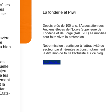
où les
les
La fonderie et Piwi
n se
Depuis près de 100 ans, l’Association des
Anciens élèves de l’Ecole Supérieure de
Fonderie et de Forge (AAESFF) se mobilise
pour faire vivre la profession.
’avère
ne
Notre mission : participer à l’attractivité du
du bien
secteur par différentes actions, notamment
la diffusion de toute l'actualité sur ce blog.
nes
En savoir +
uelle
njeu
e les
lement
 la
tant
États-