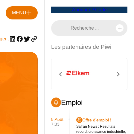
Annuaire / Carte
MENU
ger :
Les partenaires de Piwi
Emploi
5,Août
Offre d'emploi !
7:33
Safran News : Résultats
record, croissance industrielle,