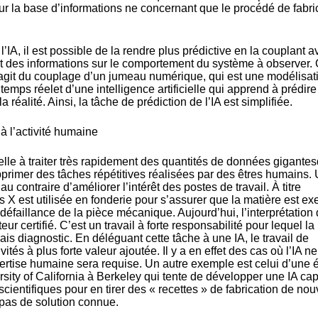
ur la base d’informations ne concernant que le procédé de fabri
’IA, il est possible de la rendre plus prédictive en la couplant a
 des informations sur le comportement du système à observer.
s’agit du couplage d’un jumeau numérique, qui est une modélisat
mps réelet d’une intelligence artificielle qui apprend à prédire 
la réalité. Ainsi, la tâche de prédiction de l’IA est simplifiée.
n à l’activité humaine
icielle à traiter très rapidement des quantités de données gigante
pprimer des tâches répétitives réalisées par des êtres humains.
au contraire d’améliorer l’intérêt des postes de travail. À titre
 X est utilisée en fonderie pour s’assurer que la matière est e
éfaillance de la pièce mécanique. Aujourd’hui, l’interprétation
ur certifié. C’est un travail à forte responsabilité pour lequel la
is diagnostic. En déléguant cette tâche à une IA, le travail de
vités à plus forte valeur ajoutée. Il y a en effet des cas où l’IA n
pertise humaine sera requise. Un autre exemple est celui d’une 
sity of California à Berkeley qui tente de développer une IA ca
 scientifiques pour en tirer des « recettes » de fabrication de no
 pas de solution connue.