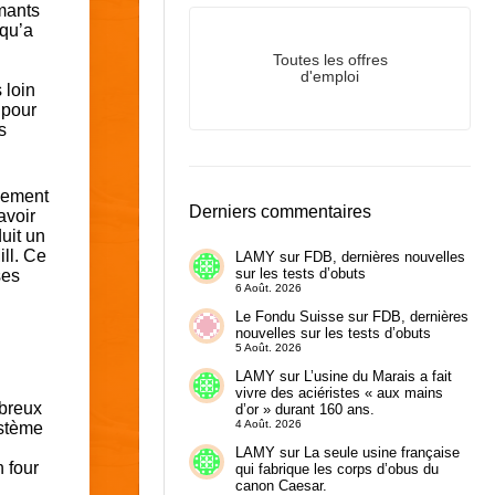
rmants
 qu’a
Toutes les offres
d'emploi
 loin
 pour
s
llement
Derniers commentaires
avoir
uit un
ll. Ce
LAMY
sur
FDB, dernières nouvelles
sur les tests d’obuts
ses
6 Août. 2026
Le Fondu Suisse
sur
FDB, dernières
nouvelles sur les tests d’obuts
5 Août. 2026
LAMY
sur
L’usine du Marais a fait
vivre des aciéristes « aux mains
mbreux
d’or » durant 160 ans.
4 Août. 2026
ystème
LAMY
sur
La seule usine française
n four
qui fabrique les corps d’obus du
canon Caesar.