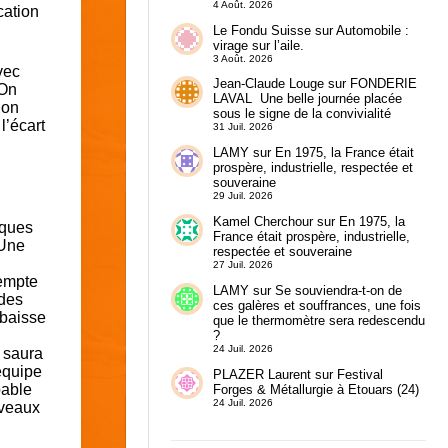
4 Août. 2026
cation
Le Fondu Suisse
sur
Automobile :
virage sur l’aile.
3 Août. 2026
vec
Jean-Claude Louge
sur
FONDERIE
 On
LAVAL Une belle journée placée
ion
sous le signe de la convivialité
l’écart
31 Juil. 2026
LAMY
sur
En 1975, la France était
prospère, industrielle, respectée et
souveraine
29 Juil. 2026
Kamel Cherchour
sur
En 1975, la
sques
France était prospère, industrielle,
 Une
respectée et souveraine
27 Juil. 2026
xempte
LAMY
sur
Se souviendra-t-on de
 des
ces galères et souffrances, une fois
 baisse
que le thermomètre sera redescendu
?
24 Juil. 2026
e saura
équipe
PLAZER Laurent
sur
Festival
pable
Forges & Métallurgie à Etouars (24)
24 Juil. 2026
uveaux