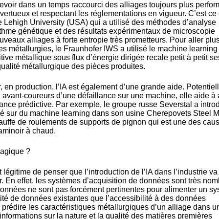
evoir dans un temps raccourci des alliages toujours plus perfo
 vertueux et respectant les réglementations en vigueur. C’est ce
Lehigh University (USA) qui a utilisé des méthodes d’analyse
ithme génétique et des résultats expérimentaux de microscopie
veaux alliages à forte entropie très prometteurs. Pour aller plus
 métallurgies, le Fraunhofer IWS a utilisé le machine learning
ive métallique sous flux d’énergie dirigée recale petit à petit se
qualité métallurgique des pièces produites.
, en production, l’IA est également d’une grande aide. Potentie
 avant-coureurs d’une défaillance sur une machine, elle aide à 
ce prédictive. Par exemple, le groupe russe Severstal a introd
sé sur du machine learning dans son usine Cherepovets Steel Mi
hauffe de roulements de supports de pignon qui est une des cau
laminoir à chaud.
 magique ?
 légitime de penser que l’introduction de l’IA dans l’industrie va
r. En effet, les systèmes d’acquisition de données sont très no
 données ne sont pas forcément pertinentes pour alimenter un s
ntité de données existantes que l’accessibilité à des données
 prédire les caractéristiques métallurgiques d’un alliage dans u
informations sur la nature et la qualité des matières premières