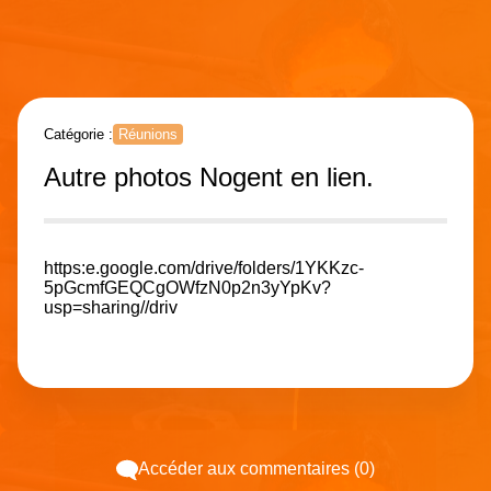
Catégorie :
Réunions
Autre photos Nogent en lien.
https:e.google.com/drive/folders/1YKKzc-
5pGcmfGEQCgOWfzN0p2n3yYpKv?
usp=sharing//driv
Accéder aux commentaires (0)