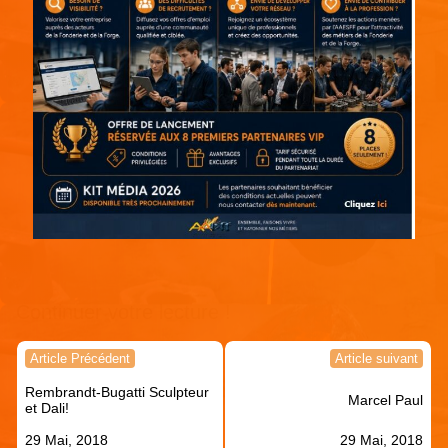
Continuer votre lecture !
Navigation
Article Précédent
Article suivant
de
Rembrandt-Bugatti Sculpteur
l’article
Marcel Paul
et Dali!
29 Mai, 2018
29 Mai, 2018