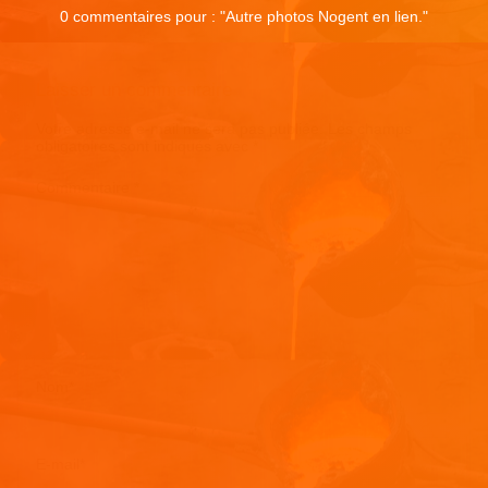
0 commentaires pour : "
Autre photos Nogent en lien.
"
Laisser un commentaire
Votre adresse e-mail ne sera pas publiée.
Les champs
obligatoires sont indiqués avec
*
Commentaire
*
Nom
*
E-mail
*